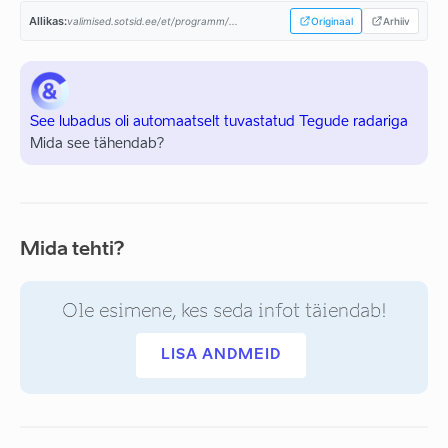
Allikas:
valimised.sotsid.ee/et/programm/...
Originaal
Arhiiv
See lubadus oli automaatselt tuvastatud Tegude radariga
Mida see tähendab?
Mida tehti?
Ole esimene, kes seda infot täiendab!
LISA ANDMEID