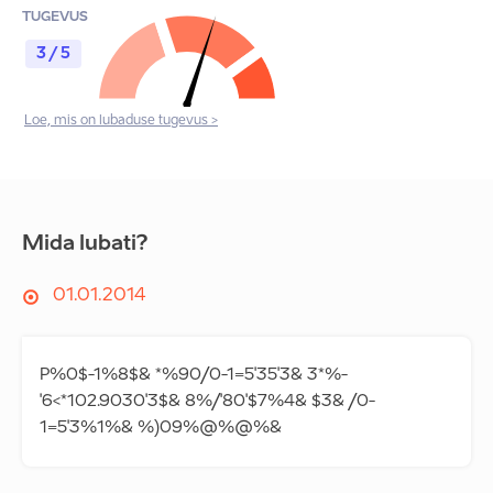
TUGEVUS
3 / 5
Loe, mis on lubaduse tugevus >
Mida lubati?
01.01.2014
P%0$-1%8$& *%90/0-1=5'35'3& 3*%-
'6<*102.9030'3$& 8%/'80'$7%4& $3& /0-
1=5'3%1%& %)09%@%@%&