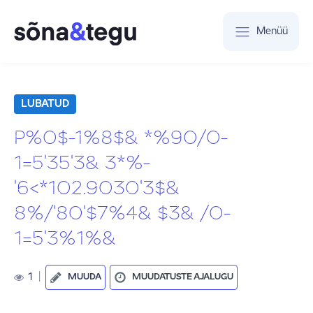
Menüü
LUBATUD
P%0$-1%8$& *%90/0-
1=5'35'3& 3*%-
'6<*102.9030'3$&
8%/'80'$7%4& $3& /0-
1=5'3%1%&
1
|
MUUDA
MUUDATUSTE AJALUGU