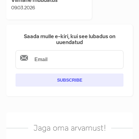
Viimane muudatus
09.03.2026
Saada mulle e-kiri, kui see lubadus on
uuendatud
SUBSCRIBE
Jaga oma arvamust!