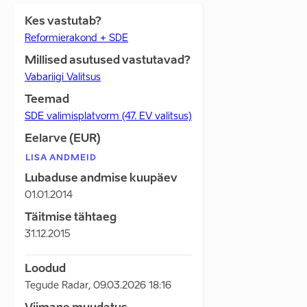
Kes vastutab?
Reformierakond + SDE
Millised asutused vastutavad?
Vabariigi Valitsus
Teemad
SDE valimisplatvorm (47. EV valitsus)
Eelarve (EUR)
LISA ANDMEID
Lubaduse andmise kuupäev
01.01.2014
Täitmise tähtaeg
31.12.2015
Loodud
Tegude Radar
,
09.03.2026 18:16