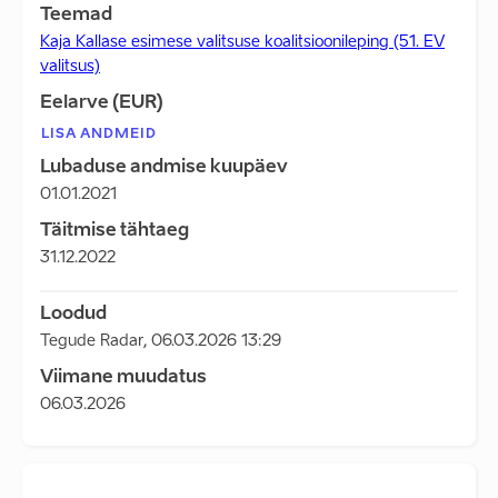
Teemad
Kaja Kallase esimese valitsuse koalitsioonileping (51. EV
valitsus)
Eelarve (EUR)
LISA ANDMEID
Lubaduse andmise kuupäev
01.01.2021
Täitmise tähtaeg
31.12.2022
Loodud
Tegude Radar
,
06.03.2026 13:29
Viimane muudatus
06.03.2026