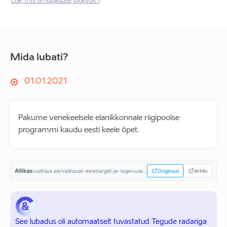
Loe, mis on lubaduse tugevus >
Mida lubati?
01.01.2021
Pakume venekeelsele elanikkonnale riigipoolse
programmi kaudu eesti keele õpet.
Allikas:
valitsus.ee/valitsuse-eesmargid-ja-tegevused/valitsemise-alused/koostooleping...
Originaal
Arhiiv
See lubadus oli automaatselt tuvastatud Tegude radariga