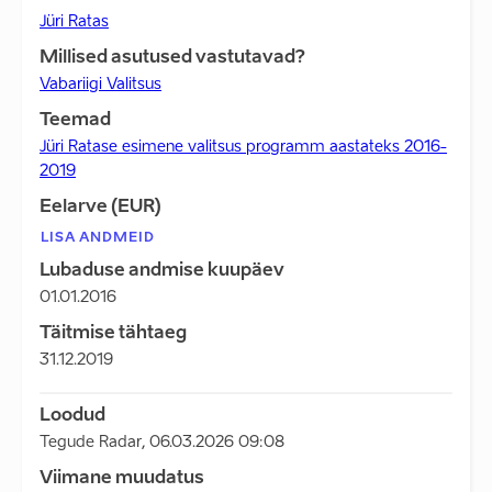
Jüri Ratas
Millised asutused vastutavad?
Vabariigi Valitsus
Teemad
Jüri Ratase esimene valitsus programm aastateks 2016-
2019
Eelarve (EUR)
LISA ANDMEID
Lubaduse andmise kuupäev
01.01.2016
Täitmise tähtaeg
31.12.2019
Loodud
Tegude Radar
,
06.03.2026 09:08
Viimane muudatus