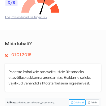
3 / 5
Loe, mis on lubaduse tugevus >
Mida lubati?
01.01.2016
Paneme kohalikele omavalitsustele ülesandeks
ettevõtluskeskkonna arendamise. Eraldame selleks
vajalikud vahendid sihtotstarbelisena riigieelarvest.
Allikas:
valimised.sotsid.ee/et/programm/...
Originaal
Arhiiv