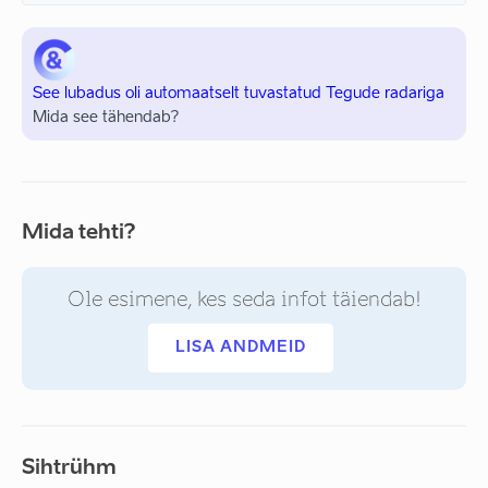
See lubadus oli automaatselt tuvastatud Tegude radariga
Mida see tähendab?
Mida tehti?
Ole esimene, kes seda infot täiendab!
LISA ANDMEID
Sihtrühm