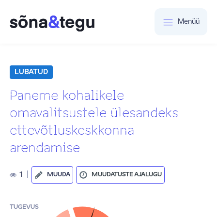
Menüü
LUBATUD
Paneme kohalikele
omavalitsustele ülesandeks
ettevõtluskeskkonna
arendamise
1
|
MUUDA
MUUDATUSTE AJALUGU
TUGEVUS