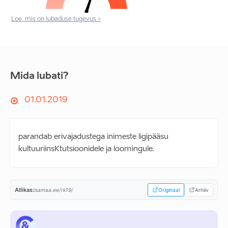
Loe, mis on lubaduse tugevus >
Mida lubati?
01.01.2019
parandab erivajadustega inimeste ligipääsu
kultuuriinsKtutsioonidele ja loomingule.
Allikas:
isamaa.ee/rk19/
Originaal
Arhiiv