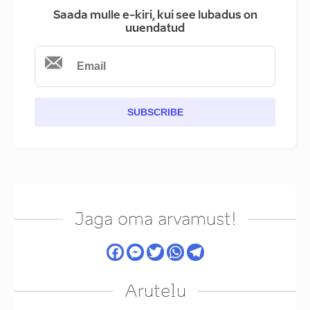
Saada mulle e-kiri, kui see lubadus on
uuendatud
SUBSCRIBE
Jaga oma arvamust!
Arutelu