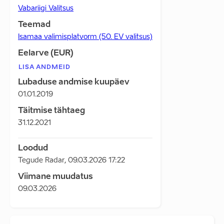
Vabariigi Valitsus
Teemad
Isamaa valimisplatvorm (50. EV valitsus)
Eelarve (EUR)
LISA ANDMEID
Lubaduse andmise kuupäev
01.01.2019
Täitmise tähtaeg
31.12.2021
Loodud
Tegude Radar
,
09.03.2026 17:22
Viimane muudatus
09.03.2026