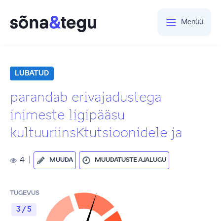
Menüü
LUBATUD
parandab erivajadustega
inimeste ligipääsu
kultuuriinsKtutsioonidele ja
4
|
MUUDA
MUUDATUSTE AJALUGU
TUGEVUS
3 / 5