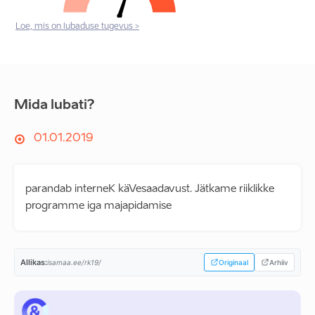
Loe, mis on lubaduse tugevus >
Mida lubati?
01.01.2019
parandab interneK käVesaadavust. Jätkame riiklikke
programme iga majapidamise
Allikas:
isamaa.ee/rk19/
Originaal
Arhiiv