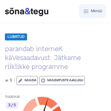
Menüü
LUBATUD
parandab interneK
käVesaadavust. Jätkame
riiklikke programme
5
|
MUUDA
MUUDATUSTE AJALUGU
TUGEVUS
3 / 5