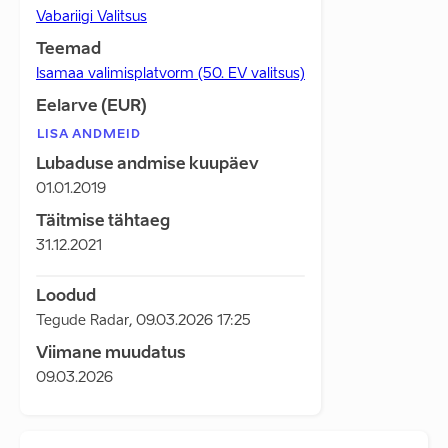
Vabariigi Valitsus
Teemad
Isamaa valimisplatvorm (50. EV valitsus)
Eelarve (EUR)
LISA ANDMEID
Lubaduse andmise kuupäev
01.01.2019
Täitmise tähtaeg
31.12.2021
Loodud
Tegude Radar
,
09.03.2026 17:25
Viimane muudatus
09.03.2026