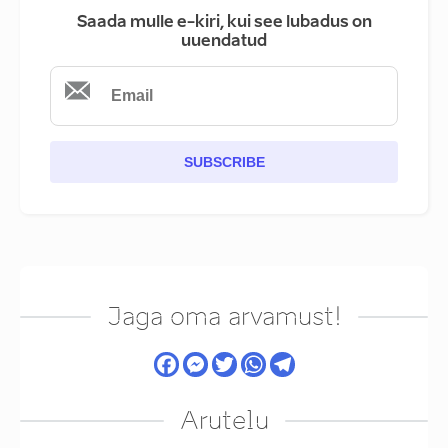
Saada mulle e-kiri, kui see lubadus on
uuendatud
SUBSCRIBE
Jaga oma arvamust!
Arutelu