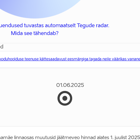
uendused tuvastas automaatselt Tegude radar.
Mida see tähendab?
ed
oduhoolduse teenuse kättesaadavust eesmärgiga tagada neile väärikas vana
01.06.2025
amäe linnaosas muutusid jäätmeveo hinnad alates 1. juulist 2025