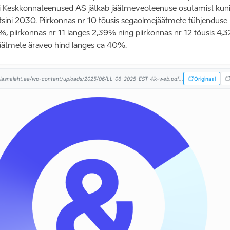
i Keskkonnateenused AS jätkab jäätmeveoteenuse osutamist kuni
sini 2030. Piirkonnas nr 10 tõusis segaolmejäätmete tühjenduse
%, piirkonnas nr 11 langes 2,39% ning piirkonnas nr 12 tõusis 4,
äätmete äraveo hind langes ca 40%.
lasnaleht.ee/wp-content/uploads/2025/06/LL-06-2025-EST-4lk-web.pdf...
Originaal