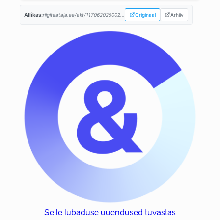
Allikas:
riigiteataja.ee/akt/117062025002...
Originaal
Arhiiv
Selle lubaduse uuendused tuvastas