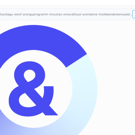
aaltoo/kagu-eesti-arenguprogramm-innustas-omavalitsusi-arendama-hoolekandeteenuseid...