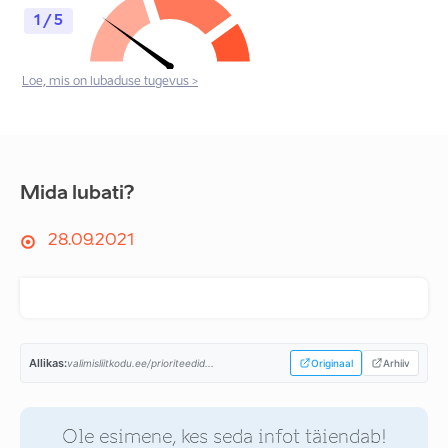
1 / 5
Loe, mis on lubaduse tugevus >
Mida lubati?
28.09.2021
Allikas:
valimisliitkodu.ee/prioriteedid...
Originaal
Arhiiv
Ole esimene, kes seda infot täiendab!