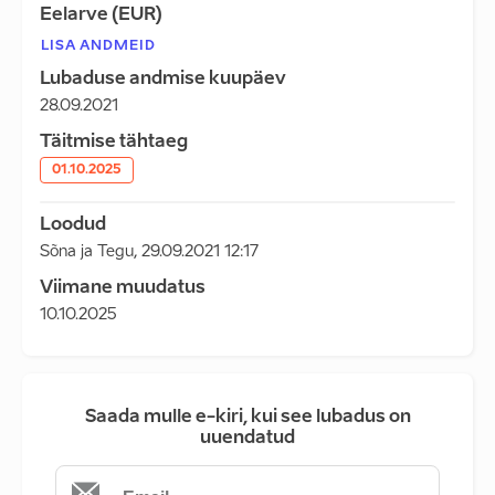
Eelarve (EUR)
LISA ANDMEID
Lubaduse andmise kuupäev
28.09.2021
Täitmise tähtaeg
01.10.2025
Loodud
Sõna ja Tegu
,
29.09.2021 12:17
Viimane muudatus
10.10.2025
Saada mulle e-kiri, kui see lubadus on
uuendatud