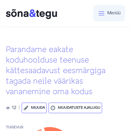
Menüü
Parandame eakate
koduhoolduse teenuse
kättesaadavust eesmärgiga
tagada neile väärikas
vananemine oma kodus
12
|
MUUDA
MUUDATUSTE AJALUGU
TUGEVUS