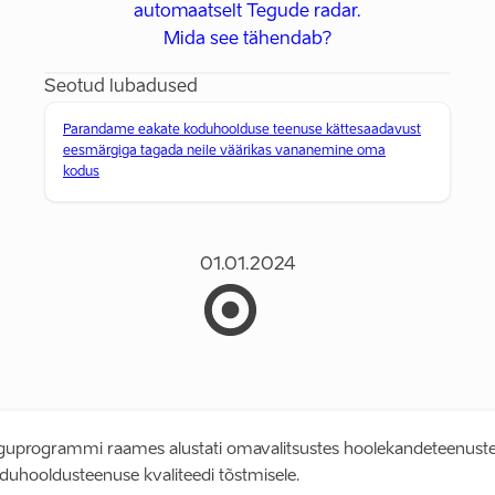
automaatselt Tegude radar.
Mida see tähendab?
Seotud lubadused
Parandame eakate koduhoolduse teenuse kättesaadavust
eesmärgiga tagada neile väärikas vananemine oma
kodus
01.01.2024
guprogrammi raames alustati omavalitsustes hoolekandeteenuste
uhooldusteenuse kvaliteedi tõstmisele.