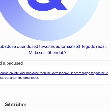
 lubaduse uuendused tuvastas automaatselt Tegude radar.
Mida see tähendab?
d lubadused
ndame eakate koduhoolduse teenuse kättesaadavust eesmärgiga tagada neile
ikas vananemine oma kodus
Sihtrühm