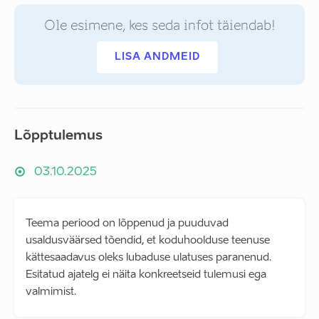
Ole esimene, kes seda infot täiendab!
LISA ANDMEID
Lõpptulemus
03.10.2025
Teema periood on lõppenud ja puuduvad
usaldusväärsed tõendid, et koduhoolduse teenuse
kättesaadavus oleks lubaduse ulatuses paranenud.
Esitatud ajatelg ei näita konkreetseid tulemusi ega
valmimist.