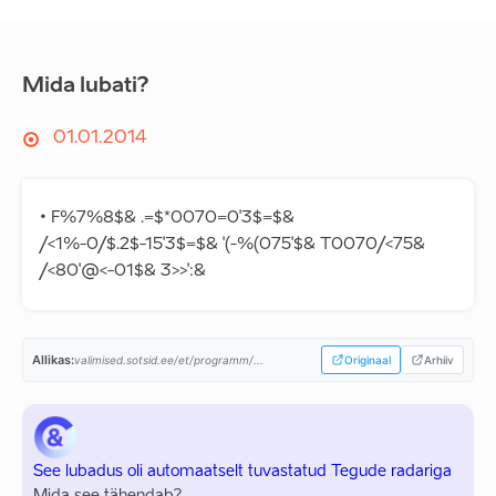
Mida lubati?
01.01.2014
• F%7%8$& .=$*0070=0'3$=$&
/<1%-0/$.2$-15'3$=$& '(-%(075'$& T0070/<75&
/<80'@<-01$& 3>>':&
Allikas:
valimised.sotsid.ee/et/programm/...
Originaal
Arhiiv
See lubadus oli automaatselt tuvastatud Tegude radariga