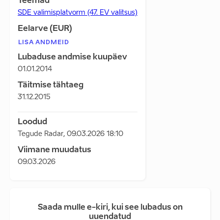
Teemad
SDE valimisplatvorm (47. EV valitsus)
Eelarve (EUR)
LISA ANDMEID
Lubaduse andmise kuupäev
01.01.2014
Täitmise tähtaeg
31.12.2015
Loodud
Tegude Radar
,
09.03.2026 18:10
Viimane muudatus
09.03.2026
Saada mulle e-kiri, kui see lubadus on
uuendatud