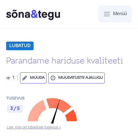
Menüü
LUBATUD
Parandame hariduse kvaliteeti
1
|
MUUDA
MUUDATUSTE AJALUGU
TUGEVUS
3 / 5
Loe, mis on lubaduse tugevus >