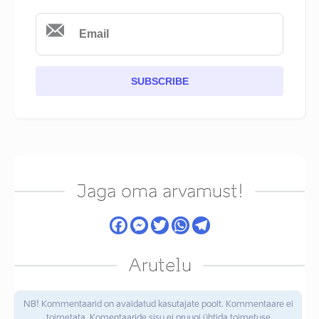
SUBSCRIBE
Jaga oma arvamust!
Arutelu
NB! Kommentaarid on avaldatud kasutajate poolt. Kommentaare ei
toimetata. Komentaaride sisu ei pruugi ühtida toimetuse