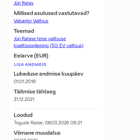
Jüri Ratas
Millised asutused vastutavad?
Vabariigi Valitsus
Teemad
Jüri Ratase teise valitsuse
koalitsioonileping (50. EV valitsus)
Eelarve (EUR)
LISA ANDMEID
Lubaduse andmise kuupäev
01.01.2019
Täitmise tähtaeg
31.12.2021
Loodud
Tegude Radar
,
06.03.2026 09:21
Viimane muudatus