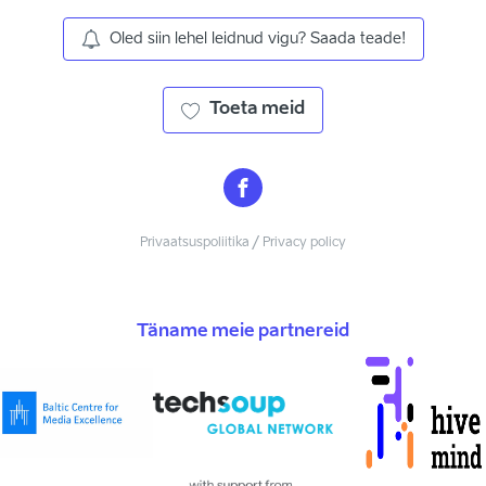
Oled siin lehel leidnud vigu? Saada teade!
Toeta meid
Privaatsuspoliitika / Privacy policy
Täname meie partnereid