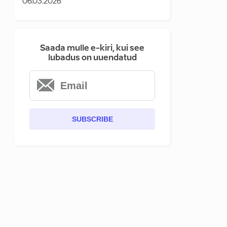
06.03.2026
Saada mulle e-kiri, kui see
lubadus on uuendatud
SUBSCRIBE