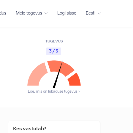
adus
Meie tegevus
Logi sisse
Eesti
TUGEVUS
3 / 5
Loe, mis on lubaduse tugevus >
Kes vastutab?