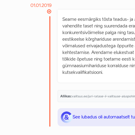
01.01.2019
Seame eesmärgiks tõsta teadus- ja 
vahendite taset ning suurendada er
konkurentsivõimelise palga ning tasu
eestikeelse kõrghariduse arendami
võimalused erivajadustega õppurit
kehtestamise. Arendame elukestvat 
tõlkide õpetuse ning toetame eesti 
gümnaasiumihariduse korralduse nin
kutsekvalifikatsiooni.
Allikas:
valitsus.ee/juri-ratase-ii-valitsuse-aluspo
See lubadus oli automaatselt t