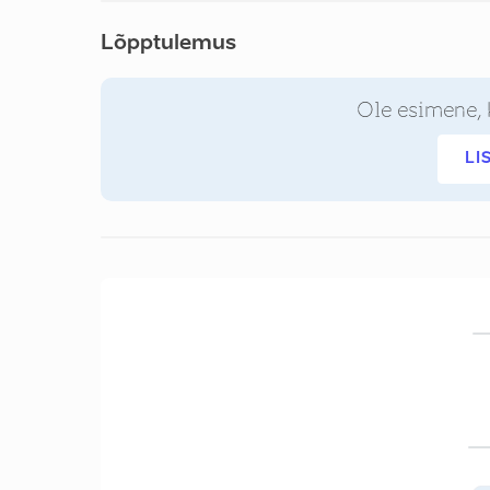
Lõpptulemus
Ole esimene, 
LI