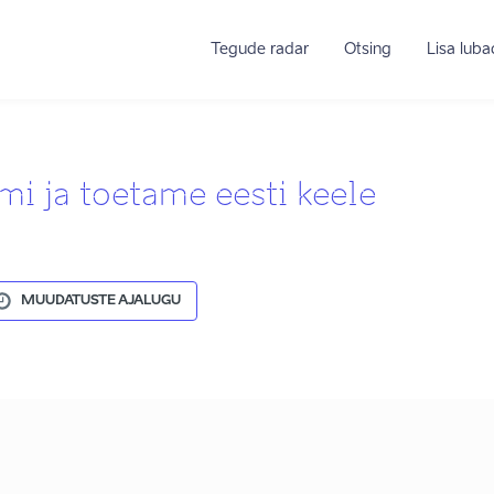
Tegude radar
Otsing
Lisa lub
i ja toetame eesti keele
MUUDATUSTE AJALUGU