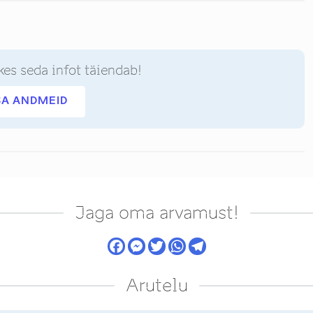
kes seda infot täiendab!
SA ANDMEID
Jaga oma arvamust!
Arutelu