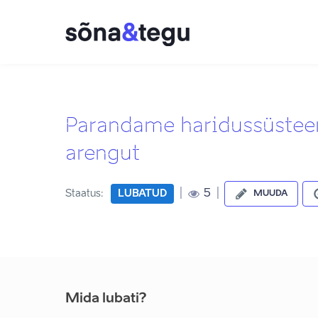
Parandame haridussüsteem
arengut
|
|
5
Staatus:
LUBATUD
MUUDA
Mida lubati?