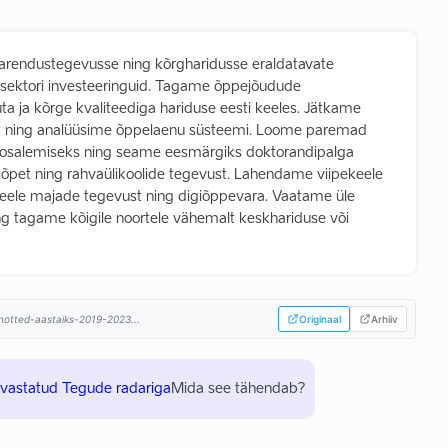
arendustegevusse ning kõrgharidusse eraldatavate
asektori investeeringuid. Tagame õppejõudude
ta ja kõrge kvaliteediga hariduse eesti keeles. Jätkame
st ning analüüsime õppelaenu süsteemi. Loome paremad
e osalemiseks ning seame eesmärgiks doktorandipalga
õpet ning rahvaülikoolide tegevust. Lahendame viipekeele
keele majade tegevust ning digiõppevara. Vaatame üle
g tagame kõigile noortele vähemalt keskhariduse või
himotted-aastaiks-2019-2023...
Originaal
Arhiiv
uvastatud Tegude radariga
Mida see tähendab?