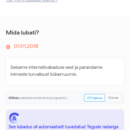
Loe, mis on lubaduse tugevus >
Mida lubati?
01.01.2016
Seisame internetivabaduse eest ja parandame
inimeste turvalisust küberruumis.
Allikas:
valimised.sotsid.ee/et/programm/...
Originaal
Arhiiv
See lubadus oli automaatselt tuvastatud Tegude radariga