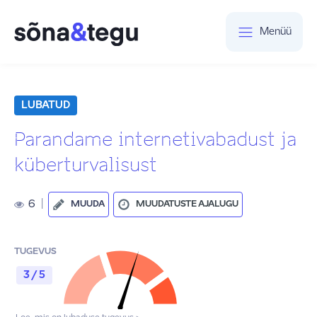
Menüü
LUBATUD
Parandame internetivabadust ja
küberturvalisust
6
|
MUUDA
MUUDATUSTE AJALUGU
TUGEVUS
3 / 5