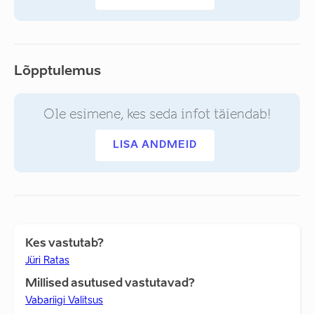
Lõpptulemus
Ole esimene, kes seda infot täiendab!
LISA ANDMEID
Kes vastutab?
Jüri Ratas
Millised asutused vastutavad?
Vabariigi Valitsus