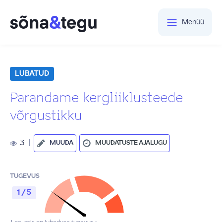
Menüü
LUBATUD
Parandame kergliiklusteede
võrgustikku
3
|
MUUDA
MUUDATUSTE AJALUGU
TUGEVUS
1 / 5