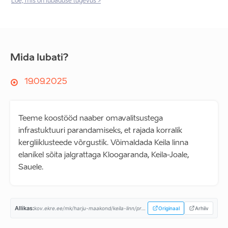
Loe, mis on lubaduse tugevus >
Mida lubati?
19.09.2025
Teeme koostööd naaber omavalitsustega
infrastuktuuri parandamiseks, et rajada korralik
kergliiklusteede võrgustik. Võimaldada Keila linna
elanikel sõita jalgrattaga Kloogaranda, Keila-Joale,
Sauele.
Allikas:
kov.ekre.ee/mk/harju-maakond/keila-linn/programm...
Originaal
Arhiiv