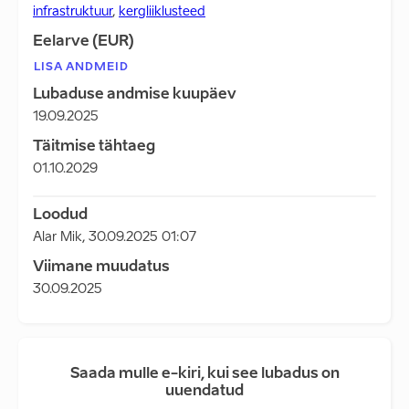
infrastruktuur
,
kergliiklusteed
Eelarve (EUR)
LISA ANDMEID
Lubaduse andmise kuupäev
19.09.2025
Täitmise tähtaeg
01.10.2029
Loodud
Alar Mik
,
30.09.2025 01:07
Viimane muudatus
30.09.2025
Saada mulle e-kiri, kui see lubadus on
uuendatud