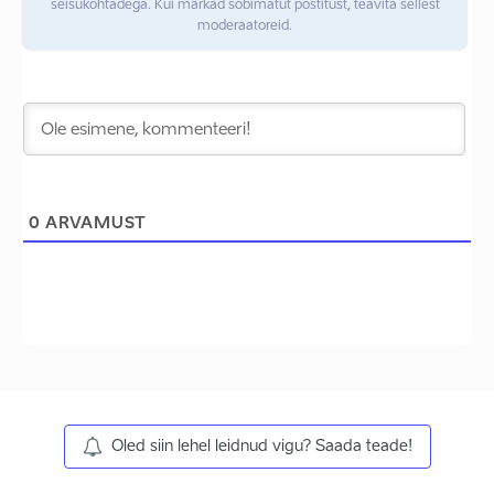
seisukohtadega. Kui märkad sobimatut postitust, teavita sellest
moderaatoreid.
0
ARVAMUST
Oled siin lehel leidnud vigu? Saada teade!