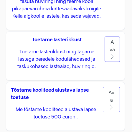
tasuta huviringi ning teeme kooli
pikapäevarühma kättesaadavaks kõigile
Keila algkoolie lastele, kes seda vajavad.
Toetame lasterikkust
A
va
Toetame lasterikkust ning tagame
lastega peredele kodulähedased ja
taskukohased lasteaiad, huviringid.
Tõstame kooliteed alustava lapse
Av
toetuse
a
Me tõstame kooliteed alustava lapse
toetuse 500 euroni.