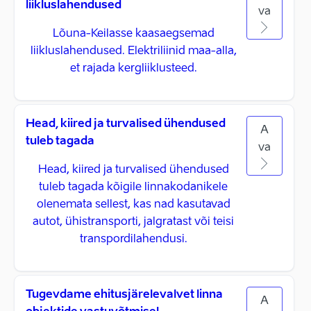
liikluslahendused
va
Lõuna-Keilasse kaasaegsemad
liikluslahendused. Elektriliinid maa-alla,
et rajada kergliiklusteed.
Head, kiired ja turvalised ühendused
A
tuleb tagada
va
Head, kiired ja turvalised ühendused
tuleb tagada kõigile linnakodanikele
olenemata sellest, kas nad kasutavad
autot, ühistransporti, jalgratast või teisi
transpordilahendusi.
Tugevdame ehitusjärelevalvet linna
A