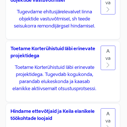
objektide vastuvõtmisel
va
Tugevdame ehitusjärelevalvet linna
objektide vastuvõtmisel, sh teede
seisukorra remondijärgsel hindamisel.
Toetame Korterühistuid läbi erinevate
A
projektidega
va
Toetame Korterühistuid läbi erinevate
projektidega. Tugevdab kogukonda,
parandab elukeskonda ja kaasab
elanikke aktiivsemalt otsustusprotsessi.
Hindame ettevõtjaid ja Keila elanikele
A
töökohtade loojaid
va