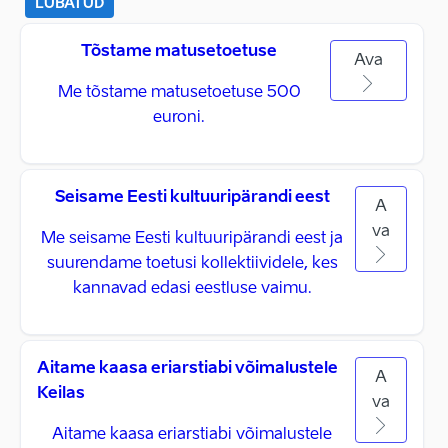
LUBATUD
Tõstame matusetoetuse
Ava
Me tõstame matusetoetuse 500
euroni.
Seisame Eesti kultuuripärandi eest
A
va
Me seisame Eesti kultuuripärandi eest ja
suurendame toetusi kollektiividele, kes
kannavad edasi eestluse vaimu.
Aitame kaasa eriarstiabi võimalustele
A
Keilas
va
Aitame kaasa eriarstiabi võimalustele