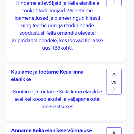
Hindame ettevõtjaid ja Keila elanikele
töökohtade loojaid. Menetleme
loamenetlused ja planeeringud kiiresti
ning teeme üüri-ja rendihindade
soodustusi Keila omandis olevatel
äripindadel nendele, kes loovad Keilasse
uusi töökohti.
Kuulame ja toetame Keila linna
A
elanikke
va
Kuulame ja toetame Keila linna elanikke
avalikel koosolekutel ja väljapanekutel
linnavalitsuses.
Anname Keila elanikele võimaluse
A