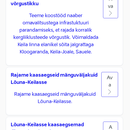
võrgustikku
va
Teeme koostööd naaber
omavalitsustega infrastuktuuri
parandamiseks, et rajada korralik
kergliiklusteede võrgustik. Võimaldada
Keila linna elanikel sõita jalgrattaga
Kloogaranda, Keila-Joale, Sauele.
Rajame kaasaegseid mänguväljakuid
Av
Lõuna-Keilasse
a
Rajame kaasaegseid mänguväljakuid
Lõuna-Keilasse.
Lõuna-Keilasse kaasaegsemad
A