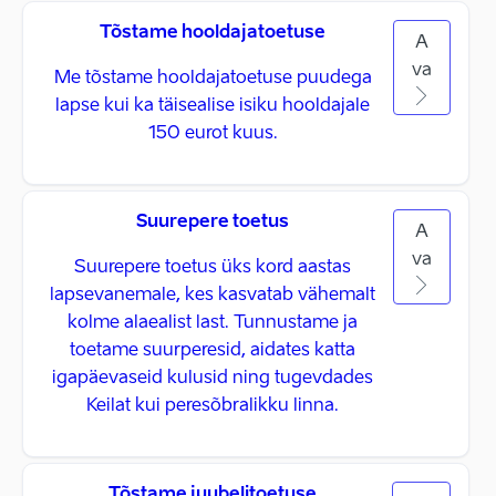
Tõstame hooldajatoetuse
A
va
Me tõstame hooldajatoetuse puudega
lapse kui ka täisealise isiku hooldajale
150 eurot kuus.
Suurepere toetus
A
va
Suurepere toetus üks kord aastas
lapsevanemale, kes kasvatab vähemalt
kolme alaealist last. Tunnustame ja
toetame suurperesid, aidates katta
igapäevaseid kulusid ning tugevdades
Keilat kui peresõbralikku linna.
Tõstame juubelitoetuse