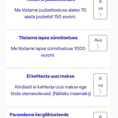
A
va
Me tõstame juubelitoetuse alates 70
aasta juubelist 150 euroni.
Tõstame lapse sünnitoetuse
Ava
Me tõstame lapse sünnitoetuse 1000
euroni.
Ei kehtesta uusi makse
A
va
Kindlasti ei kehtesta uusi makse ega
tõsta olemasolevaid. (Näiteks maamaks)
Parandame kergliiklusteede
A