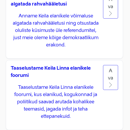
algatada rahvahääletusi
va
Anname Keila elanikele võimaluse
algatada rahvahääletusi ning otsustada
oluliste küsimuste üle referendumitel,
just meie oleme kõige demokraatlikum
erakond.
Taaselustame Keila Linna elanikele
A
foorumi
va
Taaselustame Keila Linna elanikele
foorumi, kus elanikud, kogukonnad ja
poliitikud saavad arutada kohalikee
teemasid, jagada infot ja teha
ettepanekuid.