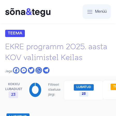
Menüü
TEEMA
EKRE programm 2025. aasta
KOV valimistel Keilas
Jaga:
KOKKU
Filtreeri
T
LUBATUD
LUBADUST
staatuse
23
23
järgi: