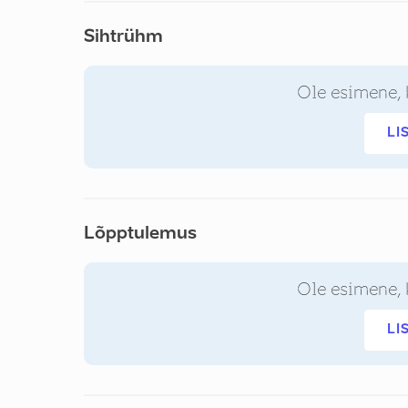
Sihtrühm
Ole esimene, 
LI
Lõpptulemus
Ole esimene, 
LI