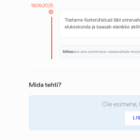
19.09.2025
Toetame Korterühistuid läbi erinev
elukeskonda ja kaasab elanikke aktii
Allikas:
kov.ekre.ee/mk/harju-maakond/keila-linn/p
Mida tehti?
Ole esimene, 
LI