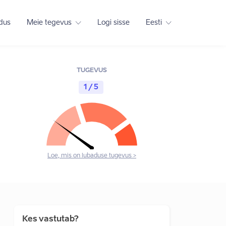
adus
Meie tegevus
Logi sisse
Eesti
TUGEVUS
1 / 5
Loe, mis on lubaduse tugevus >
Kes vastutab?