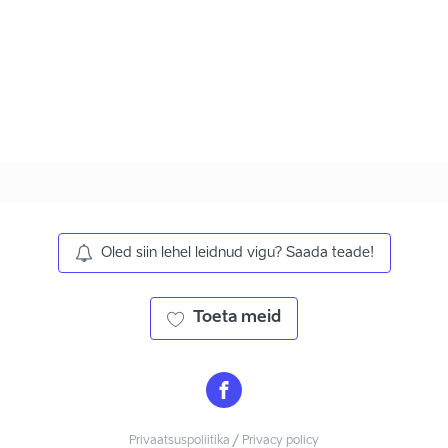
Oled siin lehel leidnud vigu? Saada teade!
Toeta meid
Privaatsuspoliitika / Privacy policy