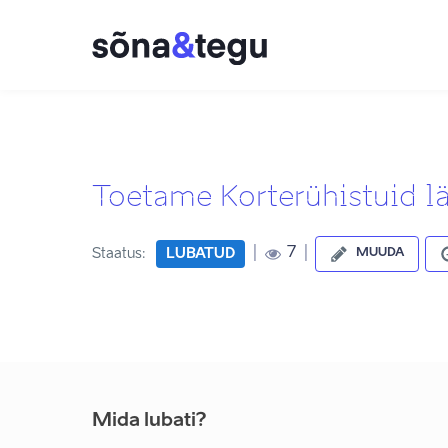
Toetame Korterühistuid lä
|
|
7
Staatus:
LUBATUD
MUUDA
Mida lubati?