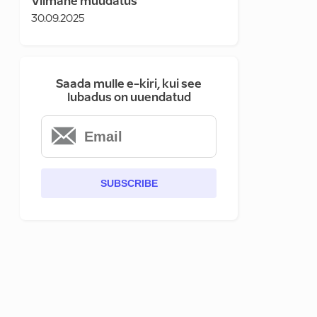
Viimane muudatus
30.09.2025
Saada mulle e-kiri, kui see
lubadus on uuendatud
SUBSCRIBE