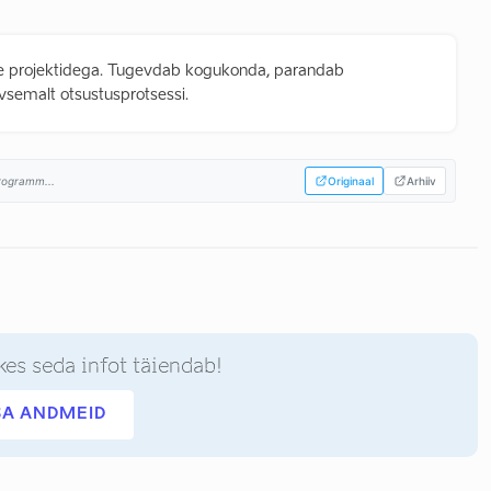
ate projektidega. Tugevdab kogukonda, parandab
vsemalt otsustusprotsessi.
rogramm...
Originaal
Arhiiv
kes seda infot täiendab!
SA ANDMEID