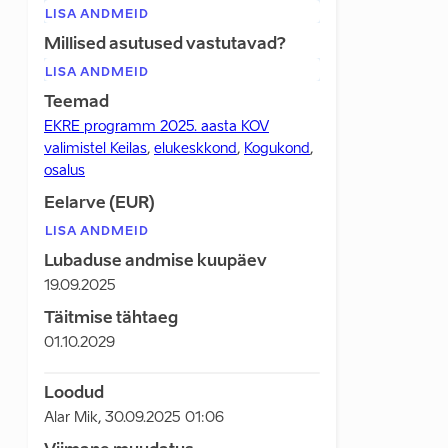
LISA ANDMEID
Millised asutused vastutavad?
LISA ANDMEID
Teemad
EKRE programm 2025. aasta KOV
valimistel Keilas
,
elukeskkond
,
Kogukond
,
osalus
Eelarve (EUR)
LISA ANDMEID
Lubaduse andmise kuupäev
19.09.2025
Täitmise tähtaeg
01.10.2029
Loodud
Alar Mik
,
30.09.2025 01:06