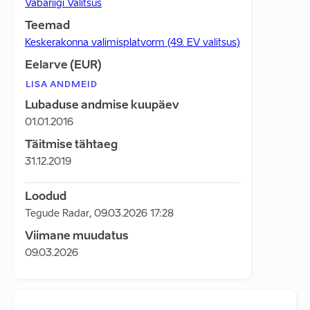
Vabariigi Valitsus
Teemad
Keskerakonna valimisplatvorm (49. EV valitsus)
Eelarve (EUR)
LISA ANDMEID
Lubaduse andmise kuupäev
01.01.2016
Täitmise tähtaeg
31.12.2019
Loodud
Tegude Radar
,
09.03.2026 17:28
Viimane muudatus
09.03.2026