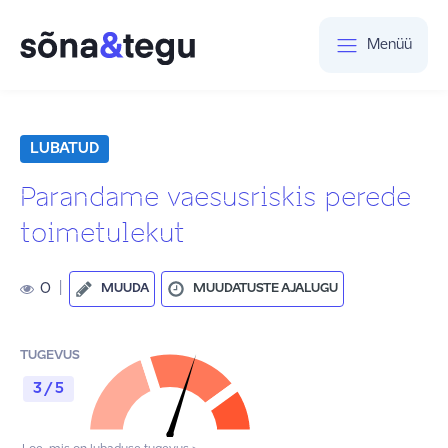
Menüü
LUBATUD
Parandame vaesusriskis perede
toimetulekut
0
|
MUUDA
MUUDATUSTE AJALUGU
TUGEVUS
3 / 5