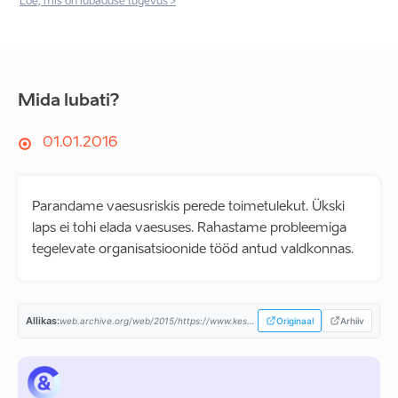
Loe, mis on lubaduse tugevus >
Mida lubati?
01.01.2016
Parandame vaesusriskis perede toimetulekut. Ükski
laps ei tohi elada vaesuses. Rahastame probleemiga
tegelevate organisatsioonide tööd antud valdkonnas.
Allikas:
web.archive.org/web/2015/https://www.keskerakond.ee/...
Originaal
Arhiiv