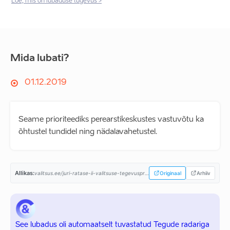
Loe, mis on lubaduse tugevus >
Mida lubati?
01.12.2019
Seame prioriteediks perearstikeskustes vastuvõtu ka
õhtustel tundidel ning nädalavahetustel.
Allikas:
valitsus.ee/juri-ratase-ii-valitsuse-tegevusprogramm...
Originaal
Arhiiv
See lubadus oli automaatselt tuvastatud Tegude radariga