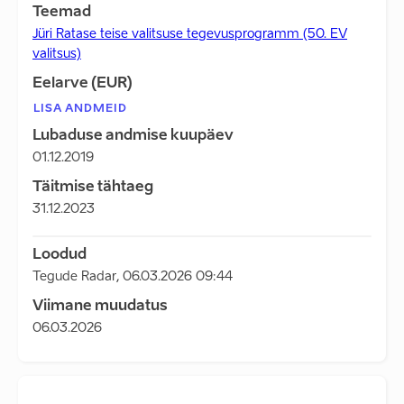
Teemad
Jüri Ratase teise valitsuse tegevusprogramm (50. EV
valitsus)
Eelarve (EUR)
LISA ANDMEID
Lubaduse andmise kuupäev
01.12.2019
Täitmise tähtaeg
31.12.2023
Loodud
Tegude Radar
,
06.03.2026 09:44
Viimane muudatus
06.03.2026