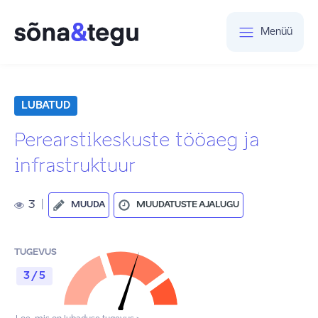
Menüü
LUBATUD
Perearstikeskuste tööaeg ja
infrastruktuur
3
|
MUUDA
MUUDATUSTE AJALUGU
TUGEVUS
3 / 5