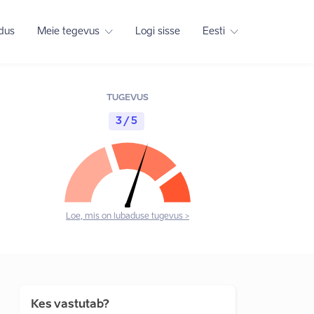
adus
Meie tegevus
Logi sisse
Eesti
TUGEVUS
3 / 5
Loe, mis on lubaduse tugevus >
Kes vastutab?