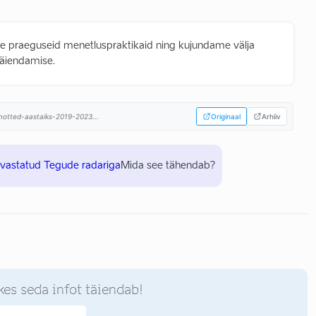
me praeguseid menetluspraktikaid ning kujundame välja
äiendamise.
himotted-aastaiks-2019-2023...
Originaal
Arhiiv
uvastatud Tegude radariga
Mida see tähendab?
kes seda infot täiendab!