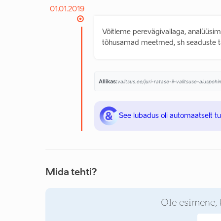
01.01.2019
Võitleme perevägivallaga, analüüsi
tõhusamad meetmed, sh seaduste t
Allikas:
valitsus.ee/juri-ratase-ii-valitsuse-aluspo
See lubadus oli automaatselt t
Mida tehti?
Ole esimene, 