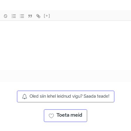
[+]
Oled siin lehel leidnud vigu? Saada teade!
Toeta meid