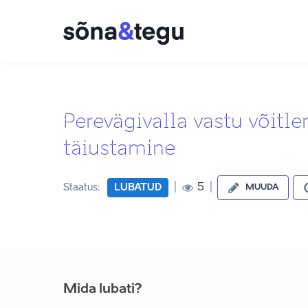
Perevägivalla vastu võitl
täiustamine
|
|
5
Staatus:
LUBATUD
MUUDA
Mida lubati?