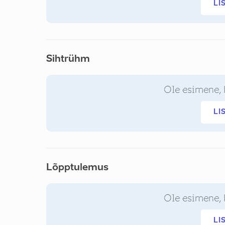
LI
Sihtrühm
Ole esimene, 
LI
Lõpptulemus
Ole esimene, 
LI