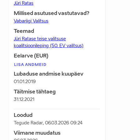
Jüri Ratas
Millised asutused vastutavad?
Vabariigi Valitsus
Teemad
Jüri Ratase teise valitsuse
koalitsioonileping (50. EV valitsus)
Eelarve (EUR)
LISA ANDMEID
Lubaduse andmise kuupäev
01.01.2019
Täitmise tähtaeg
31.12.2021
Loodud
Tegude Radar
,
06.03.2026 09:24
Viimane muudatus