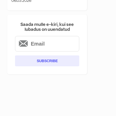
06.03.2026
Saada mulle e-kiri, kui see
lubadus on uuendatud
SUBSCRIBE