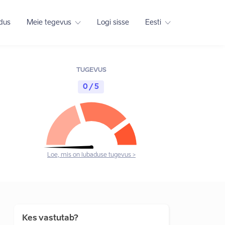
adus
Meie tegevus
Logi sisse
Eesti
TUGEVUS
0 / 5
Loe, mis on lubaduse tugevus >
Kes vastutab?