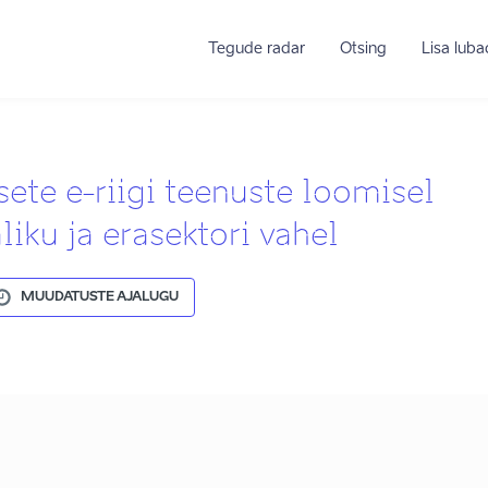
Tegude radar
Otsing
Lisa lub
sete e-riigi teenuste loomisel
ku ja erasektori vahel
MUUDATUSTE AJALUGU