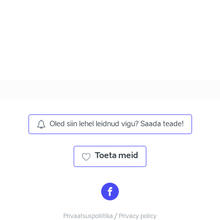
Oled siin lehel leidnud vigu? Saada teade!
Toeta meid
Privaatsuspoliitika / Privacy policy