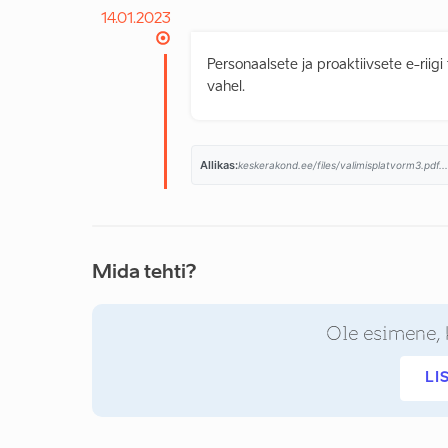
14.01.2023
Personaalsete ja proaktiivsete e-rii
vahel.
Allikas:
keskerakond.ee/files/valimisplatvorm3.pdf..
Mida tehti?
Ole esimene, 
LI