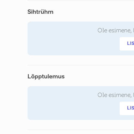
Sihtrühm
Ole esimene, 
LI
Lõpptulemus
Ole esimene, 
LI