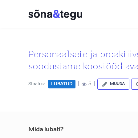
Personaalsete ja proaktiiv
soodustame koostööd avali
|
|
5
Staatus:
LUBATUD
MUUDA
Mida lubati?