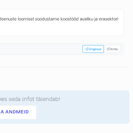
gi teenuste loomisel soodustame koostööd avaliku ja erasektori
.
Originaal
Arhiiv
kes seda infot täiendab!
SA ANDMEID