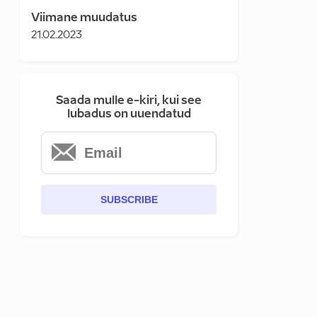
Viimane muudatus
21.02.2023
Saada mulle e-kiri, kui see
lubadus on uuendatud
SUBSCRIBE