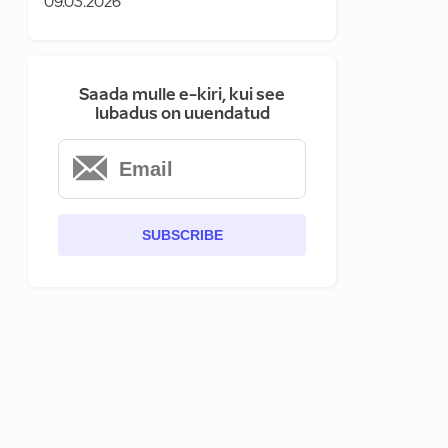
09.03.2026
Saada mulle e-kiri, kui see
lubadus on uuendatud
SUBSCRIBE