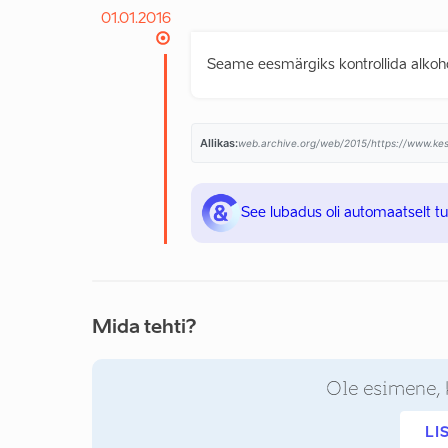
01.01.2016
Seame eesmärgiks kontrollida alkohol
Allikas:
web.archive.org/web/2015/https://www.kes
See lubadus oli automaatselt t
Mida tehti?
Ole esimene, 
LI