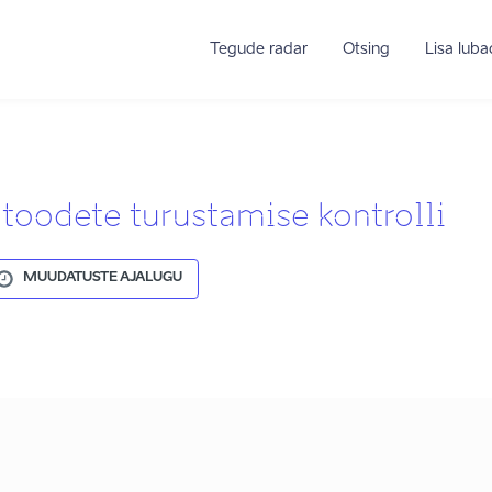
Tegude radar
Otsing
Lisa lub
atoodete turustamise kontrolli
MUUDATUSTE AJALUGU