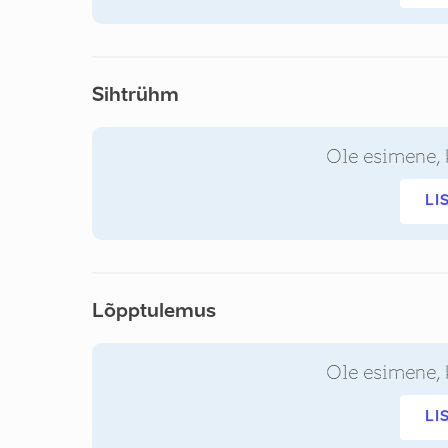
Sihtrühm
Ole esimene, 
LI
Lõpptulemus
Ole esimene, 
LI