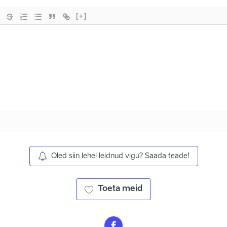
[+]
Oled siin lehel leidnud vigu? Saada teade!
Toeta meid