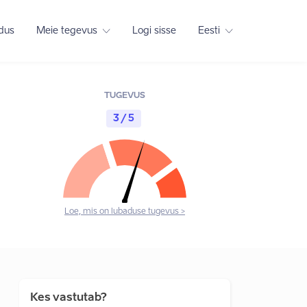
adus
Meie tegevus
Logi sisse
Eesti
TUGEVUS
3 / 5
Loe, mis on lubaduse tugevus >
Kes vastutab?