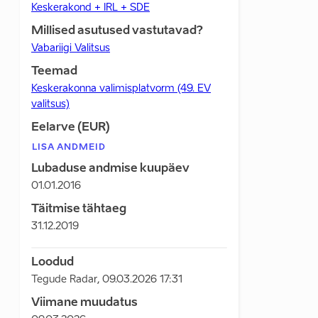
Keskerakond + IRL + SDE
Millised asutused vastutavad?
Vabariigi Valitsus
Teemad
Keskerakonna valimisplatvorm (49. EV
valitsus)
Eelarve (EUR)
LISA ANDMEID
Lubaduse andmise kuupäev
01.01.2016
Täitmise tähtaeg
31.12.2019
Loodud
Tegude Radar
,
09.03.2026 17:31
Viimane muudatus