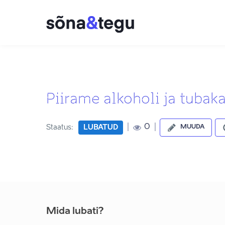
Piirame alkoholi ja tubak
|
|
0
Staatus:
LUBATUD
MUUDA
Mida lubati?