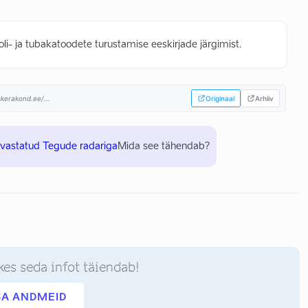
i- ja tubakatoodete turustamise eeskirjade järgimist.
kerakond.ee/...
Originaal
Arhiiv
uvastatud Tegude radariga
Mida see tähendab?
kes seda infot täiendab!
SA ANDMEID