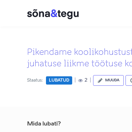
Pikendame koolikohustus
juhatuse liikme töötuse k
|
|
2
Staatus:
LUBATUD
MUUDA
Mida lubati?