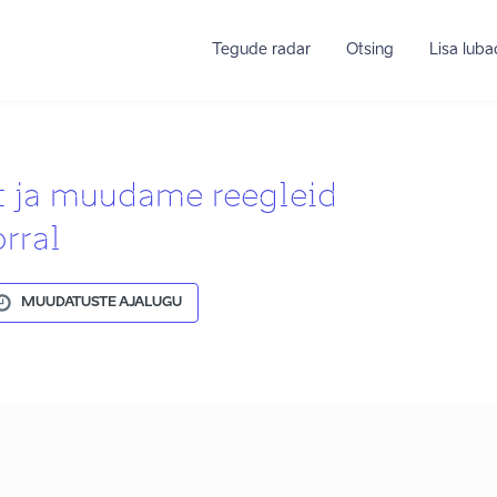
Tegude radar
Otsing
Lisa lub
t ja muudame reegleid
orral
MUUDATUSTE AJALUGU