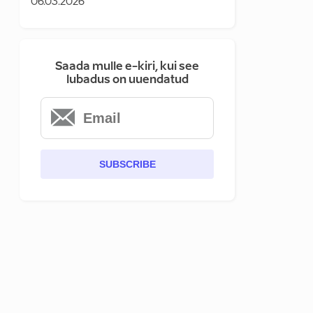
06.03.2026
Saada mulle e-kiri, kui see
lubadus on uuendatud
SUBSCRIBE