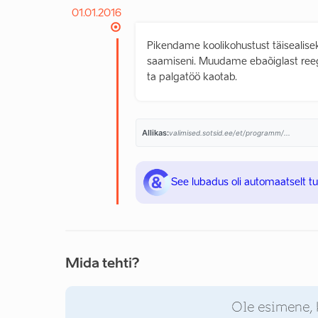
01.01.2016
Pikendame koolikohustust täisealis
saamiseni. Muudame ebaõiglast reegli
ta palgatöö kaotab.
Allikas:
valimised.sotsid.ee/et/programm/...
See lubadus oli automaatselt t
Mida tehti?
Ole esimene, 