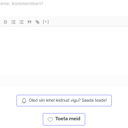
[+]
Oled siin lehel leidnud vigu? Saada teade!
Toeta meid