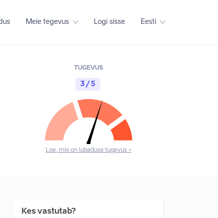
adus
Meie tegevus
Logi sisse
Eesti
TUGEVUS
3 / 5
Loe, mis on lubaduse tugevus >
Kes vastutab?