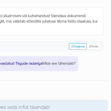
eks jõudmiseni või kutseharidust tõendava dokumendi
t, mis välistab ettevõtte juhatuse liikme töötu staatuse, kui
Originaal
Arhiiv
uvastatud Tegude radariga
Mida see tähendab?
kes seda infot täiendab!