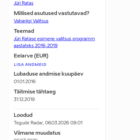
Jüri Ratas
Millised asutused vastutavad?
Vabariigi Valitsus
Teemad
Jüri Ratase esimene valitsus programm
aastateks 2016-2019
Eelarve (EUR)
LISA ANDMEID
Lubaduse andmise kuupäev
01.01.2016
Täitmise tähtaeg
31.12.2019
Loodud
Tegude Radar
,
06.03.2026 09:01
Viimane muudatus