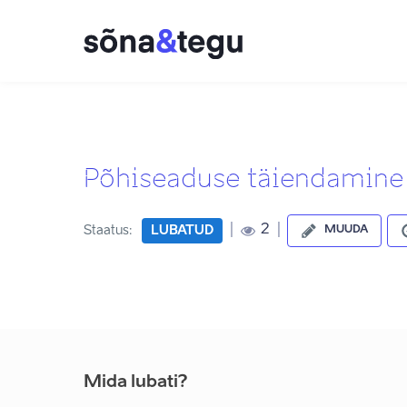
Põhiseaduse täiendamine 
|
|
2
Staatus:
LUBATUD
MUUDA
Mida lubati?