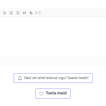
[+]
Oled siin lehel leidnud vigu? Saada teade!
Toeta meid