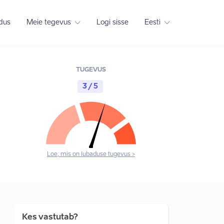
adus
Meie tegevus
Logi sisse
Eesti
TUGEVUS
3 / 5
Loe, mis on lubaduse tugevus >
Kes vastutab?