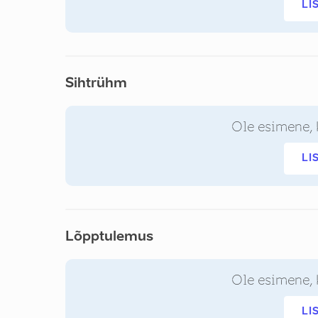
LI
Sihtrühm
Ole esimene, 
LI
Lõpptulemus
Ole esimene, 
LI