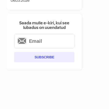
06.03.2026
Saada mulle e-kiri, kui see
lubadus on uuendatud
SUBSCRIBE