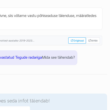
iivne, siis võtame vastu põhiseaduse täienduse, määratledes
himotted-aastaiks-2019-2023...
Originaal
Arhiiv
uvastatud Tegude radariga
Mida see tähendab?
kes seda infot täiendab!