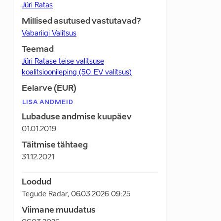
Jüri Ratas
Millised asutused vastutavad?
Vabariigi Valitsus
Teemad
Jüri Ratase teise valitsuse
koalitsioonileping (50. EV valitsus)
Eelarve (EUR)
LISA ANDMEID
Lubaduse andmise kuupäev
01.01.2019
Täitmise tähtaeg
31.12.2021
Loodud
Tegude Radar
,
06.03.2026 09:25
Viimane muudatus