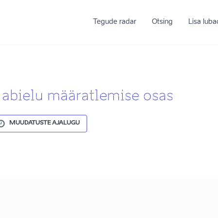
Tegude radar
Otsing
Lisa lub
abielu määratlemise osas
MUUDATUSTE AJALUGU