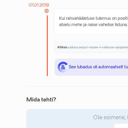
01.01.2019
Kui rahvahääletuse tulemus on posit
abielu mehe ja naise vahelise liiduna.
Allikas:
valitsus.ee/juri-ratase-ii-valitsuse-aluspo
See lubadus oli automaatselt t
Mida tehti?
Ole esimene, 