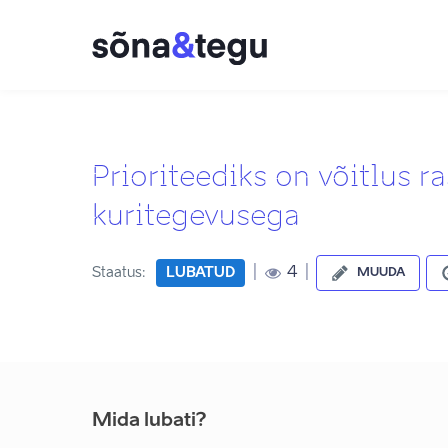
Prioriteediks on võitlus r
kuritegevusega
|
|
4
Staatus:
LUBATUD
MUUDA
Mida lubati?