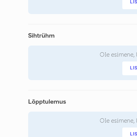
LI
Sihtrühm
Ole esimene, 
LI
Lõpptulemus
Ole esimene, 
LI