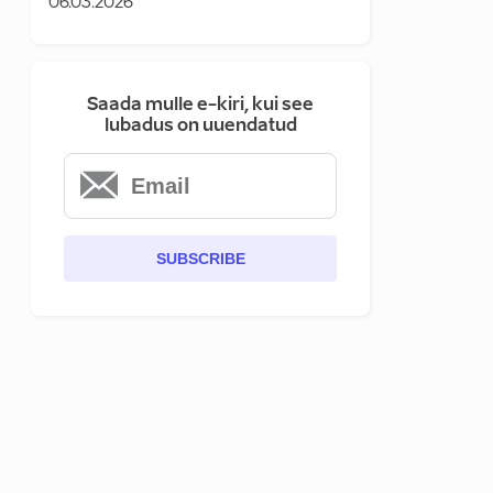
06.03.2026
Saada mulle e-kiri, kui see
lubadus on uuendatud
SUBSCRIBE