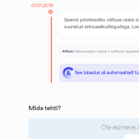
01.01.2019
Seame prioriteediks võitluse raske isi
suunatud seksuaalkuritegudega. Loome
Allikas:
valitsus.ee/juri-ratase-ii-valitsuse-aluspo
See lubadus oli automaatselt t
Mida tehti?
Ole esimene, 