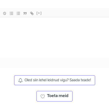
[+]
Oled siin lehel leidnud vigu? Saada teade!
Toeta meid