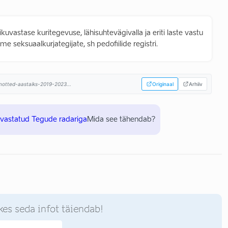
kuvastase kuritegevuse, lähisuhtevägivalla ja eriti laste vastu
 seksuaalkurjategijate, sh pedofiilide registri.
himotted-aastaiks-2019-2023...
Originaal
Arhiiv
uvastatud Tegude radariga
Mida see tähendab?
kes seda infot täiendab!