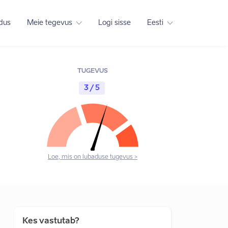
adus
Meie tegevus
Logi sisse
Eesti
TUGEVUS
3 / 5
Loe, mis on lubaduse tugevus >
Kes vastutab?