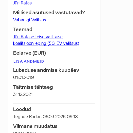
Jüri Ratas
Millised asutused vastutavad?
Vabariigi Valitsus
Teemad
Jüri Ratase teise valitsuse
koalitsioonileping (50. EV valitsus)
Eelarve (EUR)
LISA ANDMEID
Lubaduse andmise kuupäev
01.01.2019
Täitmise tähtaeg
31.12.2021
Loodud
Tegude Radar
,
06.03.2026 09:18
Viimane muudatus