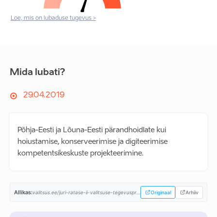
Loe, mis on lubaduse tugevus >
Mida lubati?
29.04.2019
Põhja-Eesti ja Lõuna-Eesti pärandhoidlate kui
hoiustamise, konserveerimise ja digiteerimise
kompetentsikeskuste projekteerimine.
Allikas:
valitsus.ee/juri-ratase-ii-valitsuse-tegevusprogramm...
Originaal
Arhiiv