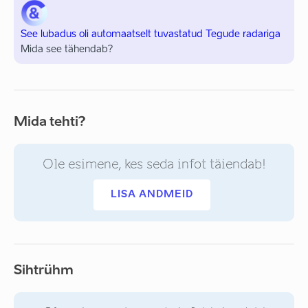
See lubadus oli automaatselt tuvastatud Tegude radariga
Mida see tähendab?
Mida tehti?
Ole esimene, kes seda infot täiendab!
LISA ANDMEID
Sihtrühm