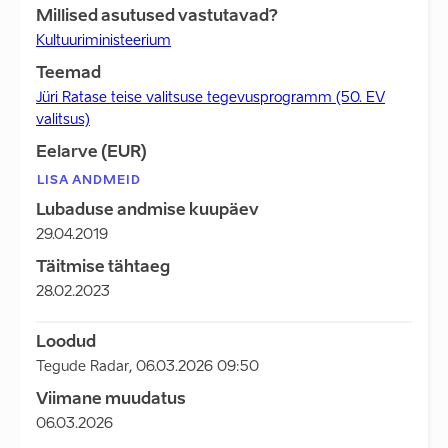
Millised asutused vastutavad?
Kultuuriministeerium
Teemad
Jüri Ratase teise valitsuse tegevusprogramm (50. EV
valitsus)
Eelarve (EUR)
LISA ANDMEID
Lubaduse andmise kuupäev
29.04.2019
Täitmise tähtaeg
28.02.2023
Loodud
Tegude Radar
,
06.03.2026 09:50
Viimane muudatus
06.03.2026