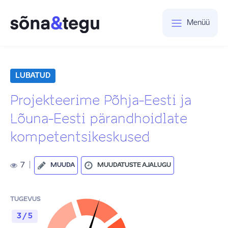
Menüü
LUBATUD
Projekteerime Põhja-Eesti ja
Lõuna-Eesti pärandhoidlate
kompetentsikeskused
7
|
MUUDA
MUUDATUSTE AJALUGU
TUGEVUS
3 / 5