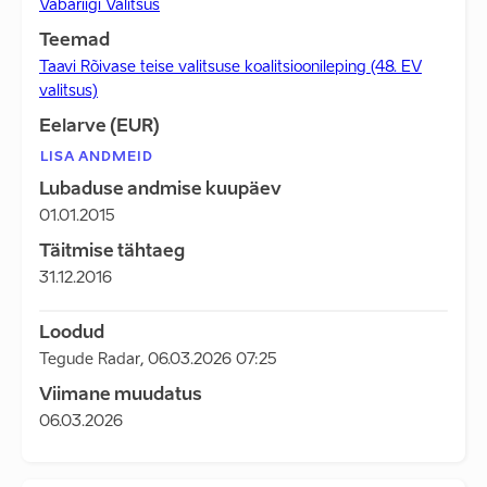
Vabariigi Valitsus
Teemad
Taavi Rõivase teise valitsuse koalitsioonileping (48. EV
valitsus)
Eelarve (EUR)
LISA ANDMEID
Lubaduse andmise kuupäev
01.01.2015
Täitmise tähtaeg
31.12.2016
Loodud
Tegude Radar
,
06.03.2026 07:25
Viimane muudatus
06.03.2026