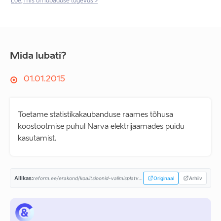
Loe, mis on lubaduse tugevus >
Mida lubati?
01.01.2015
Toetame statistikakaubanduse raames tõhusa
koostootmise puhul Narva elektrijaamades puidu
kasutamist.
Allikas:
reform.ee/erakond/koalitsioonid-valimisplatvormid/valitsusprogramm-2015-2019/...
Originaal
Arhiiv