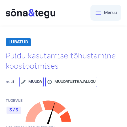
Menüü
LUBATUD
Puidu kasutamise tõhustamine
koostootmises
3
|
MUUDA
MUUDATUSTE AJALUGU
TUGEVUS
3 / 5