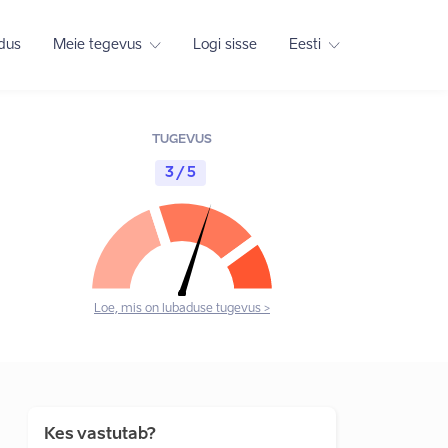
adus
Meie tegevus
Logi sisse
Eesti
TUGEVUS
3 / 5
Loe, mis on lubaduse tugevus >
Kes vastutab?