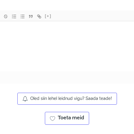
[+]
Oled siin lehel leidnud vigu? Saada teade!
Toeta meid