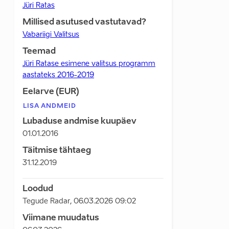
Jüri Ratas
Millised asutused vastutavad?
Vabariigi Valitsus
Teemad
Jüri Ratase esimene valitsus programm
aastateks 2016-2019
Eelarve (EUR)
LISA ANDMEID
Lubaduse andmise kuupäev
01.01.2016
Täitmise tähtaeg
31.12.2019
Loodud
Tegude Radar
,
06.03.2026 09:02
Viimane muudatus