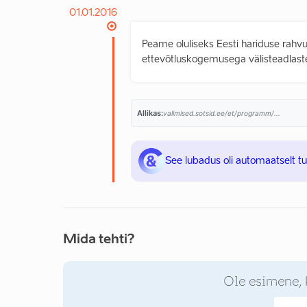
01.01.2016
Peame oluliseks Eesti hariduse rahv
ettevõtluskogemusega välisteadlaste
Allikas:
valimised.sotsid.ee/et/programm/...
See lubadus oli automaatselt t
Mida tehti?
Ole esimene, 