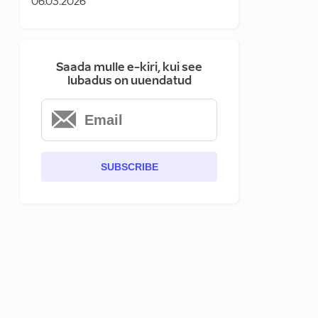
06.03.2026
Saada mulle e-kiri, kui see
lubadus on uuendatud
SUBSCRIBE