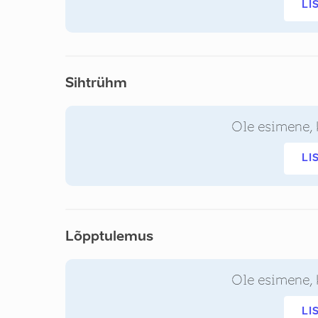
LI
Sihtrühm
Ole esimene, 
LI
Lõpptulemus
Ole esimene, 
LI