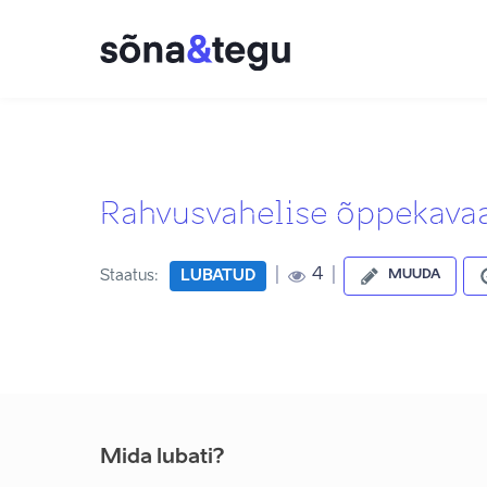
Rahvusvahelise õppekava
|
|
4
Staatus:
LUBATUD
MUUDA
Mida lubati?