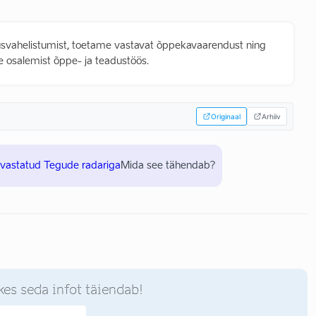
usvahelistumist, toetame vastavat õppekavaarendust ning
 osalemist õppe- ja teadustöös.
Originaal
Arhiiv
uvastatud Tegude radariga
Mida see tähendab?
kes seda infot täiendab!