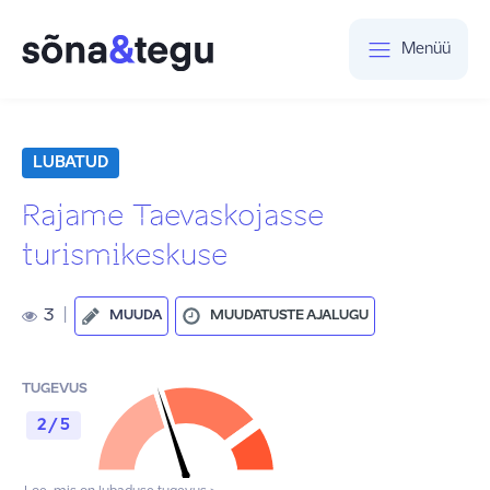
Menüü
LUBATUD
Rajame Taevaskojasse
turismikeskuse
3
|
MUUDA
MUUDATUSTE AJALUGU
TUGEVUS
2 / 5