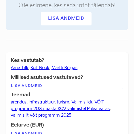
Ole esimene, kes seda infot täiendab!
LISA ANDMEID
Kes vastutab?
Arne Tilk
,
Koit Nook
,
Martti Rõigas
Millised asutused vastutavad?
LISA ANDMEID
Teemad
arendus
,
infrastruktuur
,
turism
,
Valimisliidu VÕIT
programm 2025. aasta KOV valimistel Põlva vallas
,
valimisliit võit programm 2025
Eelarve (EUR)
LISA ANDMEID