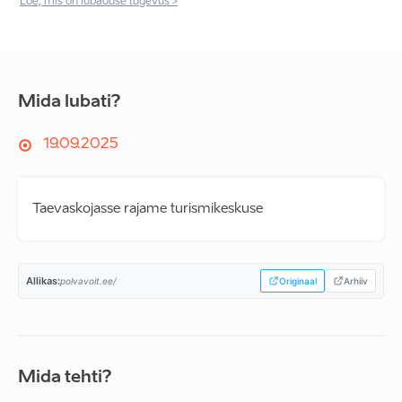
Loe, mis on lubaduse tugevus >
Mida lubati?
19.09.2025
Taevaskojasse rajame turismikeskuse
Allikas:
polvavoit.ee/
Originaal
Arhiiv
Mida tehti?