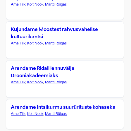
Arne Tilk
,
Koit Nook
,
Martti Rõigas
Kujundame Moostest rahvusvahelise
kultuurikantsi
Arne Tilk
,
Koit Nook
,
Martti Rõigas
Arendame Ridali lennuvälja
Drooniakadeemiaks
Arne Tilk
,
Koit Nook
,
Martti Rõigas
Arendame Intsikurmu suurürituste kohaseks
Arne Tilk
,
Koit Nook
,
Martti Rõigas