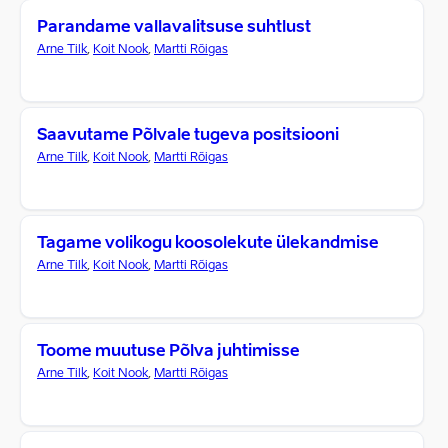
Parandame vallavalitsuse suhtlust
Arne Tilk
,
Koit Nook
,
Martti Rõigas
Saavutame Põlvale tugeva positsiooni
Arne Tilk
,
Koit Nook
,
Martti Rõigas
Tagame volikogu koosolekute ülekandmise
Arne Tilk
,
Koit Nook
,
Martti Rõigas
Toome muutuse Põlva juhtimisse
Arne Tilk
,
Koit Nook
,
Martti Rõigas