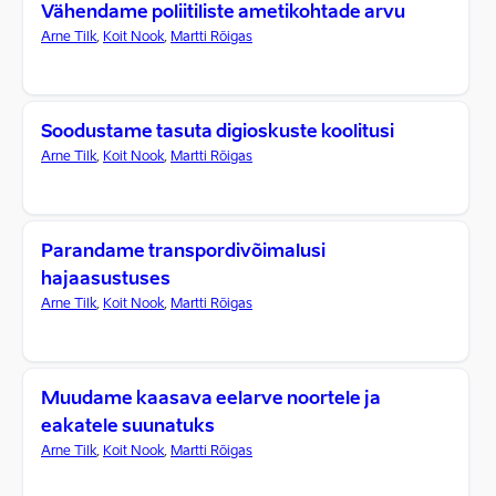
Vähendame poliitiliste ametikohtade arvu
Arne Tilk
,
Koit Nook
,
Martti Rõigas
Soodustame tasuta digioskuste koolitusi
Arne Tilk
,
Koit Nook
,
Martti Rõigas
Parandame transpordivõimalusi
hajaasustuses
Arne Tilk
,
Koit Nook
,
Martti Rõigas
Muudame kaasava eelarve noortele ja
eakatele suunatuks
Arne Tilk
,
Koit Nook
,
Martti Rõigas