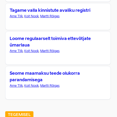
Tagame valla kinnistute avaliku registri
Arne Tilk
,
Koit Nook
,
Martti Rõigas
Loome regulaarselt toimiva ettevõtjate
ümarlaua
Arne Tilk
,
Koit Nook
,
Martti Rõigas
Seome maamaksu teede olukorra
parandamisega
Arne Tilk
,
Koit Nook
,
Martti Rõigas
TEGEMISEL