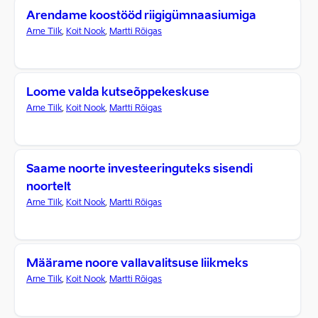
Arendame koostööd riigigümnaasiumiga
Arne Tilk
,
Koit Nook
,
Martti Rõigas
Loome valda kutseõppekeskuse
Arne Tilk
,
Koit Nook
,
Martti Rõigas
Saame noorte investeeringuteks sisendi
noortelt
Arne Tilk
,
Koit Nook
,
Martti Rõigas
Määrame noore vallavalitsuse liikmeks
Arne Tilk
,
Koit Nook
,
Martti Rõigas