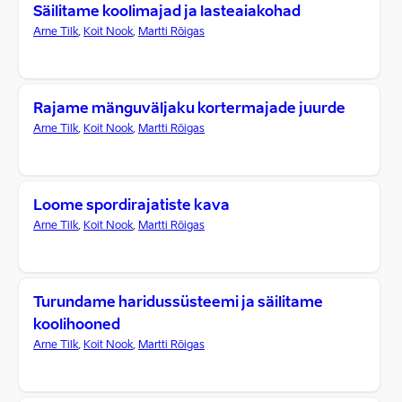
Säilitame koolimajad ja lasteaiakohad
Arne Tilk
,
Koit Nook
,
Martti Rõigas
Rajame mänguväljaku kortermajade juurde
Arne Tilk
,
Koit Nook
,
Martti Rõigas
Loome spordirajatiste kava
Arne Tilk
,
Koit Nook
,
Martti Rõigas
Turundame haridussüsteemi ja säilitame
koolihooned
Arne Tilk
,
Koit Nook
,
Martti Rõigas