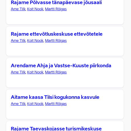
Rajame Põlvasse tänapäevase jõusaali
Arne Tilk
,
Koit Nook
,
Martti Rõigas
Rajame ettevõtluskeskuse ettevõtetele
Arne Tilk
,
Koit Nook
,
Martti Rõigas
Arendame Ahja ja Vastse-Kuuste piirkonda
Arne Tilk
,
Koit Nook
,
Martti Rõigas
Aitame kaasa Tilsi kogukonna kasvule
Arne Tilk
,
Koit Nook
,
Martti Rõigas
Rajame Taevaskojasse turismikeskuse