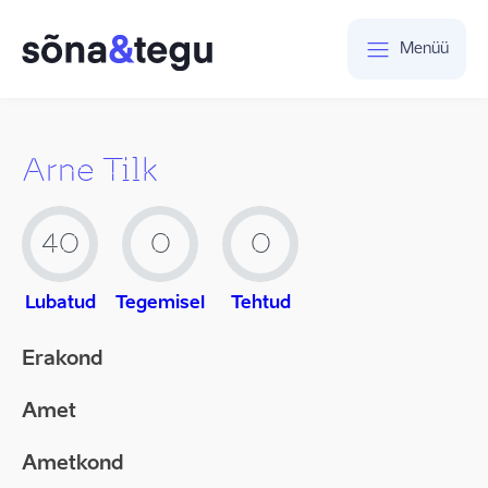
Menüü
Arne Tilk
40
0
0
Lubatud
Tegemisel
Tehtud
Erakond
Amet
Ametkond