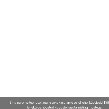
Sinu parema teenuse tagamiseks kasutame sellel lehel küpsiseid. Kü
lehekülge nõustud küpsiste kasutamistingimustega.