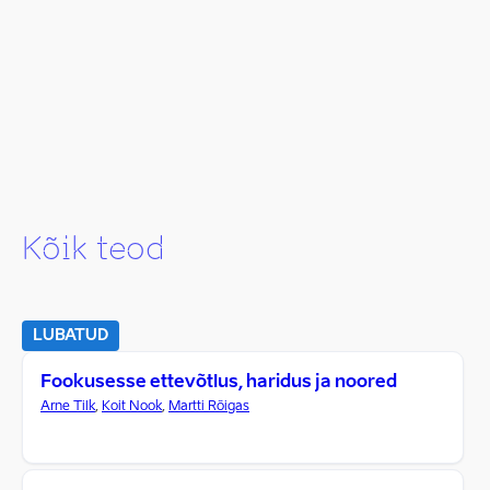
Kõik teod
LUBATUD
Fookusesse ettevõtlus, haridus ja noored
Arne Tilk
,
Koit Nook
,
Martti Rõigas