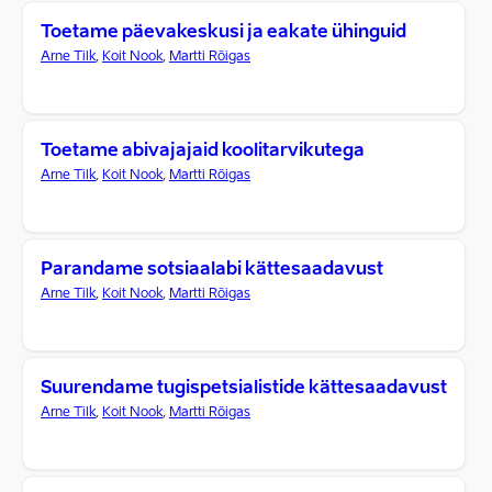
Toetame päevakeskusi ja eakate ühinguid
Arne Tilk
,
Koit Nook
,
Martti Rõigas
Toetame abivajajaid koolitarvikutega
Arne Tilk
,
Koit Nook
,
Martti Rõigas
Parandame sotsiaalabi kättesaadavust
Arne Tilk
,
Koit Nook
,
Martti Rõigas
Suurendame tugispetsialistide kättesaadavust
Arne Tilk
,
Koit Nook
,
Martti Rõigas