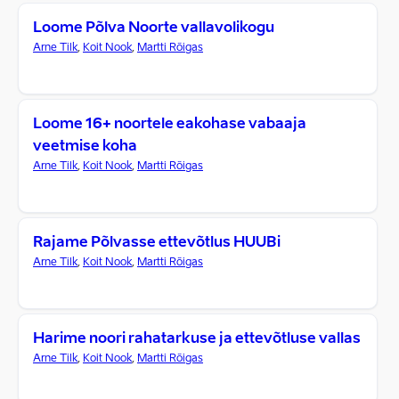
Loome Põlva Noorte vallavolikogu
Arne Tilk
,
Koit Nook
,
Martti Rõigas
Loome 16+ noortele eakohase vabaaja
veetmise koha
Arne Tilk
,
Koit Nook
,
Martti Rõigas
Rajame Põlvasse ettevõtlus HUUBi
Arne Tilk
,
Koit Nook
,
Martti Rõigas
Harime noori rahatarkuse ja ettevõtluse vallas
Arne Tilk
,
Koit Nook
,
Martti Rõigas