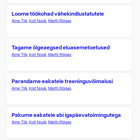
Loome töökohad vähekindlustatutele
Arne Tilk
,
Koit Nook
,
Martti Rõigas
Tagame õigeaegsed eluasemetoetused
Arne Tilk
,
Koit Nook
,
Martti Rõigas
Parandame eakatele treeninguvõimalusi
Arne Tilk
,
Koit Nook
,
Martti Rõigas
Pakume eakatele abi igapäevatoimingutega
Arne Tilk
,
Koit Nook
,
Martti Rõigas