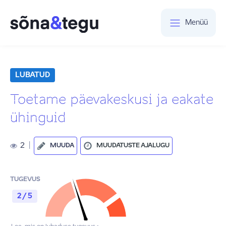
Menüü
LUBATUD
Toetame päevakeskusi ja eakate
ühinguid
2
|
MUUDA
MUUDATUSTE AJALUGU
TUGEVUS
2 / 5