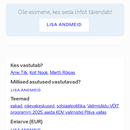
Ole esimene, kes seda infot täiendab!
LISA ANDMEID
Kes vastutab?
Arne Tilk
,
Koit Nook
,
Martti Rõigas
Millised asutused vastutavad?
LISA ANDMEID
Teemad
eakad
,
päevakeskused
,
sotsiaalpoliitika
,
Valimisliidu VÕIT
programm 2025. aasta KOV valimistel Põlva vallas
Eelarve (EUR)