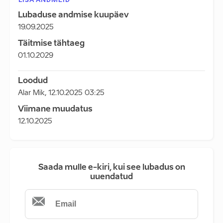
LISA ANDMEID
Lubaduse andmise kuupäev
19.09.2025
Täitmise tähtaeg
01.10.2029
Loodud
Alar Mik
,
12.10.2025 03:25
Viimane muudatus
12.10.2025
Saada mulle e-kiri, kui see lubadus on
uuendatud