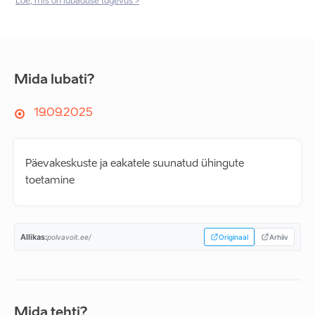
Loe, mis on lubaduse tugevus >
Mida lubati?
19.09.2025
Päevakeskuste ja eakatele suunatud ühingute
toetamine
Allikas:
polvavoit.ee/
Originaal
Arhiiv
Mida tehti?