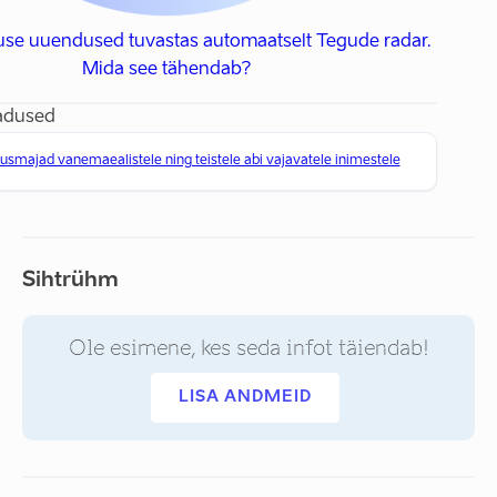
use uuendused tuvastas automaatselt Tegude radar.
Mida see tähendab?
adused
smajad vanemaealistele ning teistele abi vajavatele inimestele
Sihtrühm
Ole esimene, kes seda infot täiendab!
LISA ANDMEID