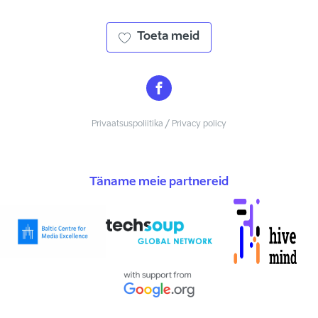
Toeta meid
Privaatsuspoliitika / Privacy policy
Täname meie partnereid