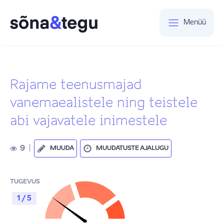
Menüü
Rajame teenusmajad
vanemaealistele ning teistele
abi vajavatele inimestele
9
|
MUUDA
MUUDATUSTE AJALUGU
TUGEVUS
1 / 5