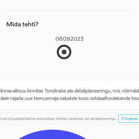
Mida tehti?
06.09.2023
 linnavalitsus kinnitas Tondiraba ala detailplaneeringu, mis võimal
ele rajada uue teenusmaja eakatele koos sotsiaalhoolekande kes
nn.ee/et/uudised/tallinna-linnavalitsus-kinnitas-tondiraba-ala-detaiplaneeringu...
Originaal