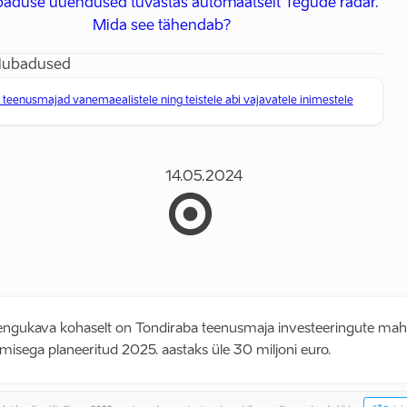
ubaduse uuendused tuvastas automaatselt Tegude radar.
Mida see tähendab?
lubadused
teenusmajad vanemaealistele ning teistele abi vajavatele inimestele
14.05.2024
rengukava kohaselt on Tondiraba teenusmaja investeeringute mah
imisega planeeritud 2025. aastaks üle 30 miljoni euro.