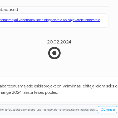
ubadused
enusmajad vanemaealistele ning teistele abi vajavatele inimestele
20.02.2024
aba teenusmajade eskiisprojekt on valmimas; ehitaja leidmiseks o
hange 2024. aasta teises pooles.
llinn.ee/et/uudised/tondiraba-uus-teenusmaja-vanemaealistele-eskiisprojekt...
Originaal