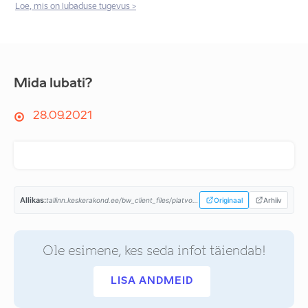
Loe, mis on lubaduse tugevus >
Mida lubati?
28.09.2021
Allikas:
tallinn.keskerakond.ee/bw_client_files/platvorm/public/img/File/KE_Tallinna_platvorm_2021_EST.pdf...
Originaal
Arhiiv
Ole esimene, kes seda infot täiendab!
LISA ANDMEID