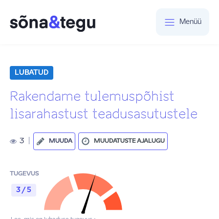
Menüü
LUBATUD
Rakendame tulemuspõhist
lisarahastust teadusasutustele
3
|
MUUDA
MUUDATUSTE AJALUGU
TUGEVUS
3 / 5