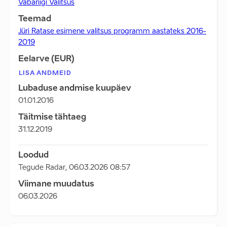
Vabariigi Valitsus
Teemad
Jüri Ratase esimene valitsus programm aastateks 2016-
2019
Eelarve (EUR)
LISA ANDMEID
Lubaduse andmise kuupäev
01.01.2016
Täitmise tähtaeg
31.12.2019
Loodud
Tegude Radar
,
06.03.2026 08:57
Viimane muudatus
06.03.2026