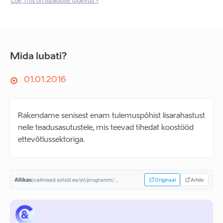
Loe, mis on lubaduse tugevus >
Mida lubati?
01.01.2016
Rakendame senisest enam tulemuspõhist lisarahastust
neile teadusasutustele, mis teevad tihedat koostööd
ettevõtlussektoriga.
Allikas:
valimised.sotsid.ee/et/programm/...
Originaal
Arhiiv