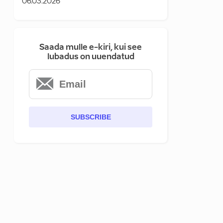
06.03.2026
Saada mulle e-kiri, kui see
lubadus on uuendatud
SUBSCRIBE