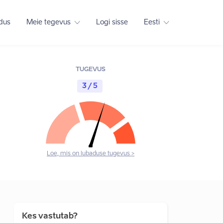
adus
Meie tegevus
Logi sisse
Eesti
TUGEVUS
3 / 5
Loe, mis on lubaduse tugevus >
Kes vastutab?