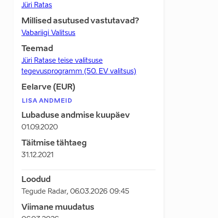
Jüri Ratas
Millised asutused vastutavad?
Vabariigi Valitsus
Teemad
Jüri Ratase teise valitsuse
tegevusprogramm (50. EV valitsus)
Eelarve (EUR)
LISA ANDMEID
Lubaduse andmise kuupäev
01.09.2020
Täitmise tähtaeg
31.12.2021
Loodud
Tegude Radar
,
06.03.2026 09:45
Viimane muudatus