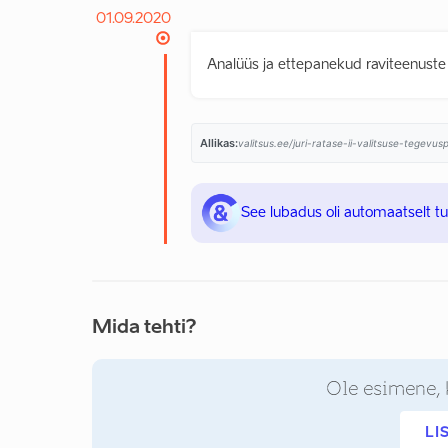
01.09.2020
Analüüs ja ettepanekud raviteenuste
Allikas:
valitsus.ee/juri-ratase-ii-valitsuse-tegevu
See lubadus oli automaatselt t
Mida tehti?
Ole esimene, 
LI