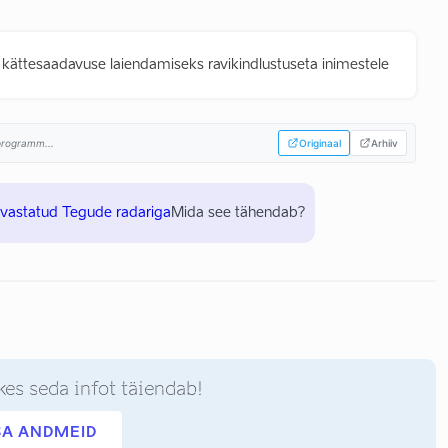
 kättesaadavuse laiendamiseks ravikindlustuseta inimestele
sprogramm...
Originaal
Arhiiv
uvastatud Tegude radariga
Mida see tähendab?
kes seda infot täiendab!
SA ANDMEID