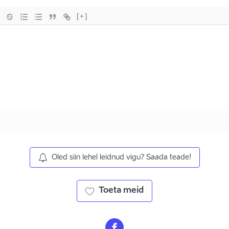
[+]
Oled siin lehel leidnud vigu? Saada teade!
Toeta meid