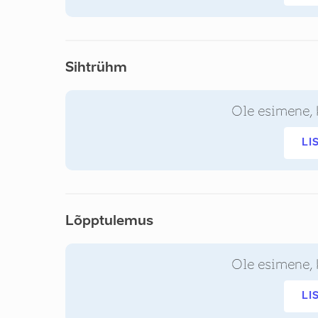
Sihtrühm
Ole esimene, 
LI
Lõpptulemus
Ole esimene, 
LI