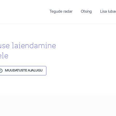
Tegude radar
Otsing
Lisa lub
use laiendamine
ele
MUUDATUSTE AJALUGU