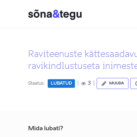
Raviteenuste kättesaadav
ravikindlustuseta inimest
|
|
3
Staatus:
LUBATUD
MUUDA
Mida lubati?