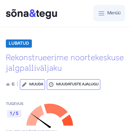
Menüü
LUBATUD
Rekonstrueerime noortekeskuse
jalgpalliväljaku
6
|
MUUDA
MUUDATUSTE AJALUGU
TUGEVUS
1 / 5