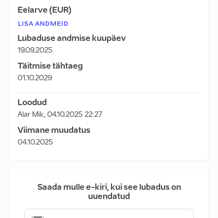
Eelarve (EUR)
LISA ANDMEID
Lubaduse andmise kuupäev
19.09.2025
Täitmise tähtaeg
01.10.2029
Loodud
Alar Mik
,
04.10.2025 22:27
Viimane muudatus
04.10.2025
Saada mulle e-kiri, kui see lubadus on
uuendatud