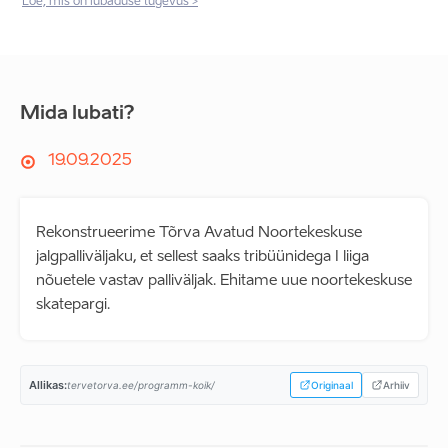
Loe, mis on lubaduse tugevus >
Mida lubati?
19.09.2025
Rekonstrueerime Tõrva Avatud Noortekeskuse
jalgpalliväljaku, et sellest saaks tribüünidega I liiga
nõuetele vastav palliväljak. Ehitame uue noortekeskuse
skatepargi.
Allikas:
tervetorva.ee/programm-koik/
Originaal
Arhiiv