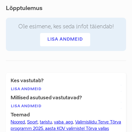
Lõpptulemus
Ole esimene, kes seda infot täiendab!
LISA ANDMEID
Kes vastutab?
LISA ANDMEID
Millised asutused vastutavad?
LISA ANDMEID
Teemad
Noored
,
Sport
,
taristu
,
vaba_aeg
,
Valimisliidu Terve Tõrva
programm 2025. aasta KOV valimistel Tõrva vallas