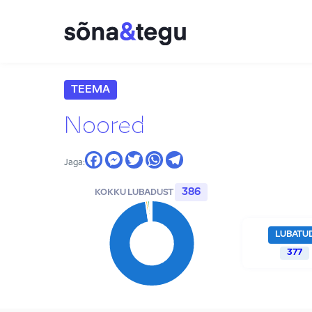
TEEMA
Noored
Jaga:
386
KOKKU LUBADUST
LUBATU
377