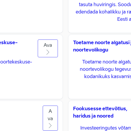
tasuta huviringis. Sood
edendada kohalikku ja ra
Eesti 
keskuse-
Toetame noorte algatusi 
Ava
noortevolikogu
noortekeskuse-
Toetame noorte algatu
noortevolikogu tegevus
kodanikuks kasvamis
Fookusesse ettevõtlus,
A
haridus ja noored
va
Investeeringutes võta