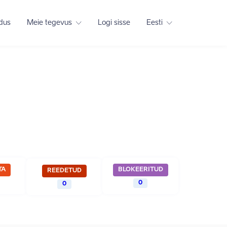
adus
Meie tegevus
Logi sisse
Eesti
TA
BLOKEERITUD
REEDETUD
0
0