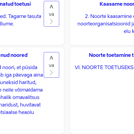
natud toetusi
Kaasame noori
A
va
used. Tagame tasuta
2. Noorte kaasamine 
diume.
noorteorganisatsioonid j
elu 
nenud noored
Noorte toetamine t
A
va
d noori, et püsida
VI. NOORTE TOETUSEKS 
b iga päevaga aina
juneksid haritud,
e neile võimaldama
ohalik omavalitsus
aridust, huvitavat
otsiaalse heaolu