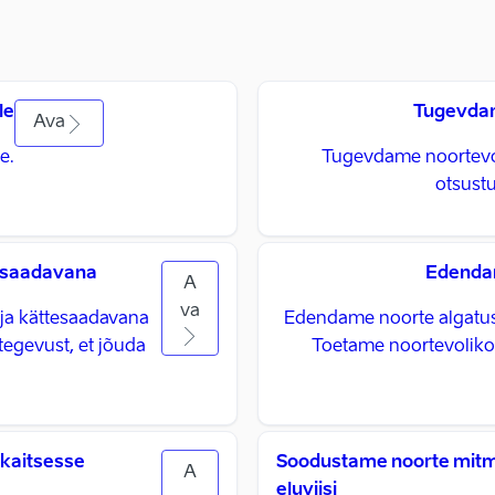
le
Tugevdam
Ava
e.
Tugevdame noortevol
otsust
esaadavana
Edendam
A
va
ja kättesaadavana
Edendame noorte algatust 
tegevust, et jõuda
Toetame noortevolikog
ikaitsesse
Soodustame noorte mitmek
A
eluviisi