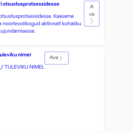
 otsustusprotsessidesse
A
va
otsustusprotsessidesse. Kaasame
a noortevolikogud aktiivselt kohaliku
kujundamisesse.
uleviku nimel
Ava
/ TULEVIKU NIMEL