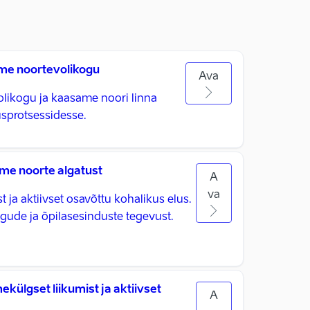
e noortevolikogu
Ava
ikogu ja kaasame noori linna
usprotsessidesse.
e noorte algatust
A
va
ja aktiivset osavõttu kohalikus elus.
ude ja õpilasesinduste tegevust.
ülgset liikumist ja aktiivset
A