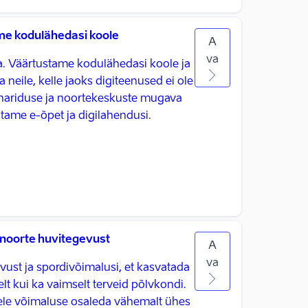
e kodulähedasi koole
A
va
ga. Väärtustame kodulähedasi koole ja
 neile, kelle jaoks digiteenused ei ole
hariduse ja noortekeskuste mugava
ame e-õpet ja digilahendusi.
noorte huvitegevust
A
va
ust ja spordivõimalusi, et kasvatada
elt kui ka vaimselt terveid põlvkondi.
ele võimaluse osaleda vähemalt ühes