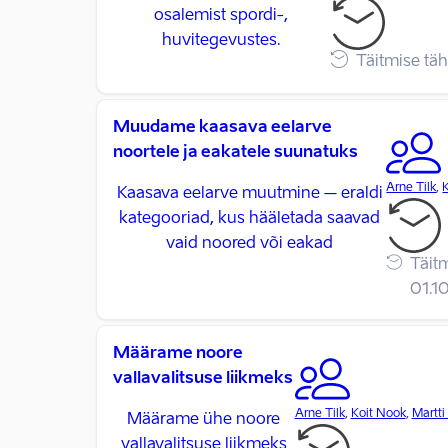
osalemist spordi-,
huvitegevustes.
Täitmise tä
Muudame kaasava eelarve
noortele ja eakatele suunatuks
Arne Tilk
,
Kaasava eelarve muutmine – eraldi
kategooriad, kus hääletada saavad
vaid noored või eakad
Täitm
01.1
Määrame noore
vallavalitsuse liikmeks
Arne Tilk
,
Koit Nook
,
Martti
Määrame ühe noore
vallavalitsuse liikmeks