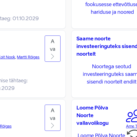
fookusesse ettevõtlus
hariduse ja noored
htaeg:
01.10.2029
Saame noorte
A
investeeringuteks sisend
va
noortelt
Koit Nook
,
Martti Rõigas
Noortega seotud
investeeringuteks saa
ise tähtaeg:
sisendi noortelt endilt
0.2029
Loome Põlva
A
Noorte
va
vallavolikogu
 Rõigas
Arne T
Loome Põlva Noorte