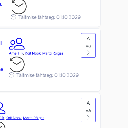
e,
Täitmise tähtaeg:
01.10.2029
A
i
va
Arne Tilk
,
Koit Nook
,
Martti Rõigas
me
Täitmise tähtaeg:
01.10.2029
A
va
ilk
,
Koit Nook
,
Martti Rõigas