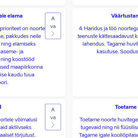
aale elama
Väärtustam
A
va
prioriteet on noorte
4. Haridus ja töö noorte
e, pakkudes neile
teenuste kättesaadavust ka
 ning elamiseks
lahendus. Tagame huvi
uaseme- ja
kasutuse. Soodust
 ning koostööd
mused maapiirkonna
mise kaudu tuua
ori.
d
Toetame 
A
va
ortele võimalusi
Toetame noorte huvitegev
id aktiivseks
tugevaid ning nii füüsilis
alset tõrjutust.
Tagame igale kooliõpilas