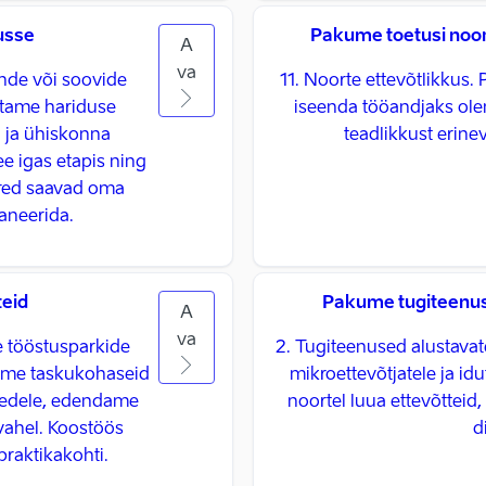
usse
Pakume toetusi noor
A
va
nde või soovide
11. Noorte ettevõtlikkus
ustame hariduse
iseenda tööandjaks ole
u ja ühiskonna
teadlikkust erine
e igas etapis ning
red saavad oma
laneerida.
teid
Pakume tugiteenuse
A
va
e tööstusparkide
2. Tugiteenused alustavat
ome taskukohaseid
mikroettevõtjatele ja id
peredele, edendame
noortel luua ettevõttei
vahel. Koostöös
d
praktikakohti.