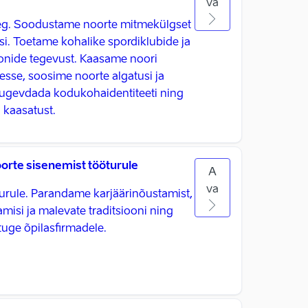
va
 aeg. Soodustame noorte mitmekülgset
iisi. Toetame kohalike spordiklubide ja
onide tegevust. Kaasame noori
sse, soosime noorte algatusi ja
tugevdada kodukohaidentiteeti ning
kaasatust.
rte sisenemist tööturule
A
va
urule. Parandame karjäärinõustamist,
misi ja malevate traditsiooni ning
uge õpilasfirmadele.