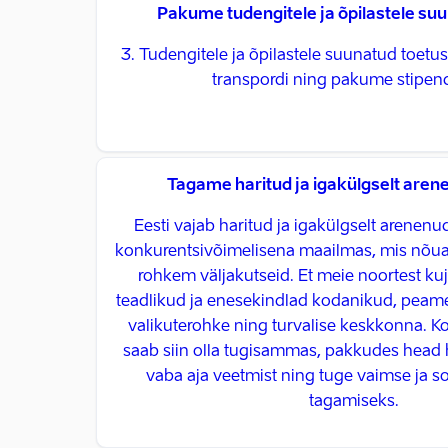
Pakume tudengitele ja õpilastele suu
3. Tudengitele ja õpilastele suunatud toet
transpordi ning pakume stipen
Tagame haritud ja igakülgselt are
Eesti vajab haritud ja igakülgselt arenenu
konkurentsivõimelisena maailmas, mis nõua
rohkem väljakutseid. Et meie noortest ku
teadlikud ja enesekindlad kodanikud, peam
valikuterohke ning turvalise keskkonna. K
saab siin olla tugisammas, pakkudes head h
vaba aja veetmist ning tuge vaimse ja s
tagamiseks.