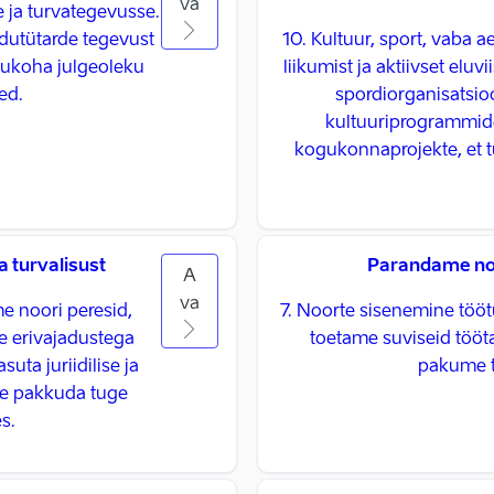
va
e ja turvategevusse.
dutütarde tegevust
10. Kultuur, sport, vaba
dukoha julgeoleku
liikumist ja aktiivset eluv
ed.
spordiorganisatsio
kultuuriprogrammide
kogukonnaprojekte, et 
a turvalisust
Parandame noo
A
va
me noori peresid,
7. Noorte sisenemine tööt
 erivajadustega
toetame suviseid tööta
ta juriidilise ja
pakume t
le pakkuda tuge
s.