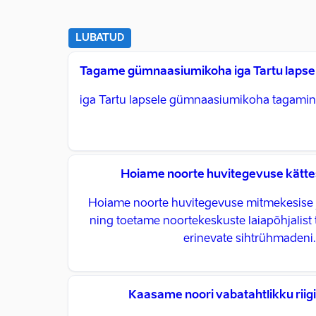
LUBATUD
Tagame gümnaasiumikoha iga Tartu lapse
iga Tartu lapsele gümnaasiumikoha tagamin
Hoiame noorte huvitegevuse kätt
Hoiame noorte huvitegevuse mitmekesise 
ning toetame noortekeskuste laiapõhjalist 
erinevate sihtrühmadeni.
Kaasame noori vabatahtlikku riig