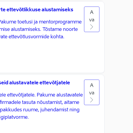
te ettevõtlikkuse alustamiseks
A
va
. Pakume toetusi ja mentorprogramme
mise alustamiseks. Tõstame noorte
vate ettevõtlusvormide kohta.
id alustavatele ettevõtjatele
A
va
ele ettevõtjatele. Pakume alustavatele
ufirmadele tasuta nõustamist, aitame
d, pakkudes ruume, juhendamist ning
igiplatvorme.