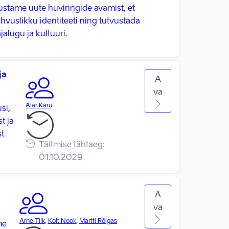
ustame uute huviringide avamist, et
hvuslikku identiteeti ning tutvustada
ajalugu ja kultuuri.
ja
A
va
Alar Karu
si,
t ja
t.
Täitmise tähtaeg:
01.10.2029
A
va
Arne Tilk
,
Koit Nook
,
Martti Rõigas
me