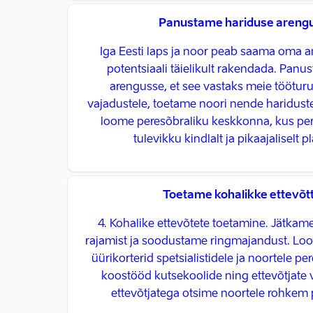
Panustame hariduse areng
Iga Eesti laps ja noor peab saama oma a
potentsiaali täielikult rakendada. Pan
arengusse, et see vastaks meie töötur
vajadustele, toetame noori nende hariduste
loome peresõbraliku keskkonna, kus pe
tulevikku kindlalt ja pikaajaliselt p
Toetame kohalikke ettevõt
4. Kohalike ettevõtete toetamine. Jätkam
rajamist ja soodustame ringmajandust. Lo
üürikorterid spetsialistidele ja noortele 
koostööd kutsekoolide ning ettevõtjate 
ettevõtjatega otsime noortele rohkem 