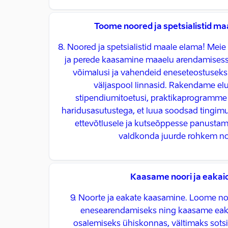
Toome noored ja spetsialistid m
8. Noored ja spetsialistid maale elama! Meie 
ja perede kaasamine maaelu arendamisess
võimalusi ja vahendeid eneseteostuseks
väljaspool linnasid. Rakendame el
stipendiumitoetusi, praktikaprogramme
haridusasutustega, et luua soodsad tingi
ettevõtlusele ja kutseõppesse panusta
valdkonda juurde rohkem no
Kaasame noori ja eakai
9. Noorte ja eakate kaasamine. Loome no
enesearendamiseks ning kaasame eaka
osalemiseks ühiskonnas, vältimaks sotsia