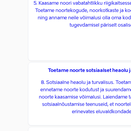
5. Kaasame noori vabatahtlikku riigikaitsess
Toetame noortekogude, noorkotkaste ja ko
ning anname neile võimalusi olla oma ko
tugevdamisel päriselt osalis
Toetame noorte sotsiaalset heaolu j
8. Sotsiaalne heaolu ja turvalisus. Toeta
ennetame noorte kodutust ja suurendame
noorte kaasamise võimalusi. Laiendame tasu
sotsiaalnõustamise teenuseid, et noorte
erinevates eluvaldkondade