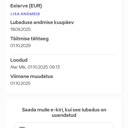
Eelarve (EUR)
LISA ANDMEID
Lubaduse andmise kuupäev
19.09.2025
Täitmise tähtaeg
01.10.2029
Loodud
Alar Mik
,
01.10.2025 09:13
Viimane muudatus
01.10.2025
Saada mulle e-kiri, kui see lubadus on
uuendatud