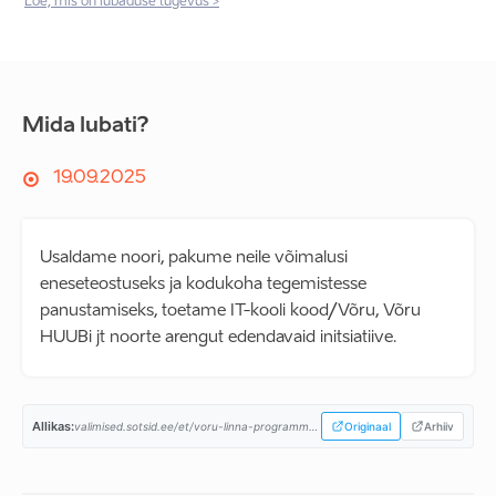
Loe, mis on lubaduse tugevus >
Mida lubati?
19.09.2025
Usaldame noori, pakume neile võimalusi
eneseteostuseks ja kodukoha tegemistesse
panustamiseks, toetame IT-kooli kood/Võru, Võru
HUUBi jt noorte arengut edendavaid initsiatiive.
Allikas:
valimised.sotsid.ee/et/voru-linna-programm/...
Originaal
Arhiiv