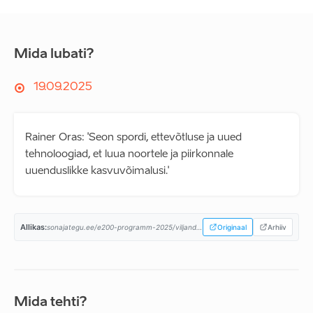
Mida lubati?
19.09.2025
Rainer Oras: 'Seon spordi, ettevõtluse ja uued
tehnoloogiad, et luua noortele ja piirkonnale
uuenduslikke kasvuvõimalusi.'
Allikas:
sonajategu.ee/e200-programm-2025/viljandi-linn/...
Originaal
Arhiiv
Mida tehti?