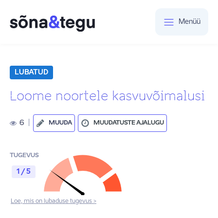
Menüü
LUBATUD
Loome noortele kasvuvõimalusi
6
|
MUUDA
MUUDATUSTE AJALUGU
TUGEVUS
1 / 5
Loe, mis on lubaduse tugevus >