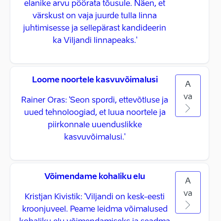
elanike arvu pöörata tõusule. Näen, et
värskust on vaja juurde tulla linna
juhtimisesse ja sellepärast kandideerin
ka Viljandi linnapeaks.'
Loome noortele kasvuvõimalusi
A
va
Rainer Oras: 'Seon spordi, ettevõtluse ja
uued tehnoloogiad, et luua noortele ja
piirkonnale uuenduslikke
kasvuvõimalusi.'
Võimendame kohaliku elu
A
va
Kristjan Kivistik: 'Viljandi on kesk-eesti
kroonjuveel. Peame leidma võimalused