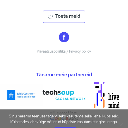
Toeta meid
Privaatsuspoliitika / Privacy policy
Täname meie partnereid
Sinu parema teenuse tagamiseks kasutame sellel lehel küpsiseid.
Külastades lehekülge nõustud küpsiste kasutamistingimustega.