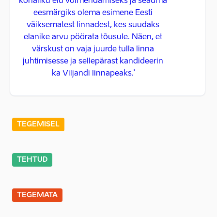
kohaliku elu võimendamiseks ja seadma
eesmärgiks olema esimene Eesti
väiksematest linnadest, kes suudaks
elanike arvu pöörata tõusule. Näen, et
värskust on vaja juurde tulla linna
juhtimisesse ja sellepärast kandideerin
ka Viljandi linnapeaks.'
TEGEMISEL
TEHTUD
TEGEMATA