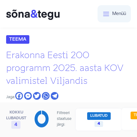
Menüü
TEEMA
Erakonna Eesti 200
programm 2025. aasta KOV
valimistel Viljandis
Jaga:
KOKKU
Filtreeri
T
LUBATUD
LUBADUST
staatuse
4
4
järgi: