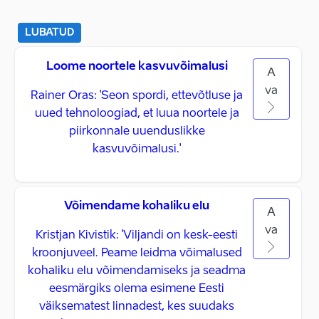
LUBATUD
Loome noortele kasvuvõimalusi
A
va
Rainer Oras: 'Seon spordi, ettevõtluse ja
uued tehnoloogiad, et luua noortele ja
piirkonnale uuenduslikke
kasvuvõimalusi.'
Võimendame kohaliku elu
A
va
Kristjan Kivistik: 'Viljandi on kesk-eesti
kroonjuveel. Peame leidma võimalused
kohaliku elu võimendamiseks ja seadma
eesmärgiks olema esimene Eesti
väiksematest linnadest, kes suudaks