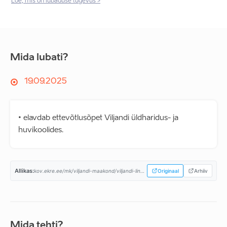
Loe, mis on lubaduse tugevus >
Mida lubati?
19.09.2025
• elavdab ettevõtlusõpet Viljandi üldharidus- ja
huvikoolides.
Allikas:
kov.ekre.ee/mk/viljandi-maakond/viljandi-linn/programm...
Originaal
Arhiiv
Mida tehti?