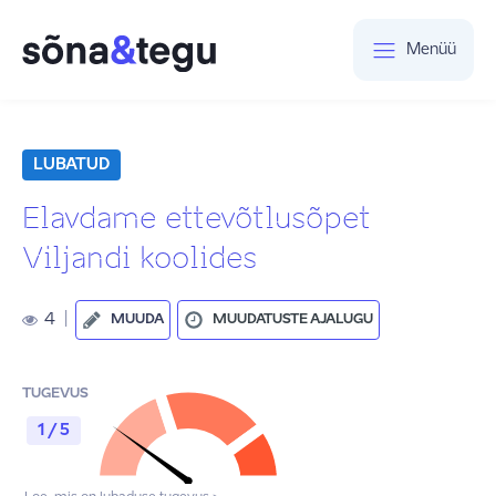
Menüü
LUBATUD
Elavdame ettevõtlusõpet
Viljandi koolides
4
|
MUUDA
MUUDATUSTE AJALUGU
TUGEVUS
1 / 5