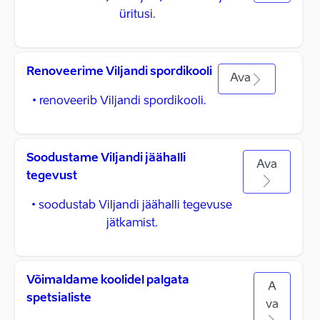
üritusi.
Renoveerime Viljandi spordikooli
Ava
• renoveerib Viljandi spordikooli.
Soodustame Viljandi jäähalli
Ava
tegevust
• soodustab Viljandi jäähalli tegevuse
jätkamist.
Võimaldame koolidel palgata
A
spetsialiste
va