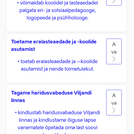
• võimaldab koolidel ja lasteaedadel
palgata eri- ja sotsiaalpedagooge,
logopeede ja psühholooge.
Toetame eralasteaedade ja -koolide
A
asutamist
va
• toetab eralasteaedade ja –koolide
asutamist ja nende toimetulekut.
Tagame haridusvabaduse Viljandi
A
linnas
va
• kindlustab haridusvabaduse Viljandi
linnas ja kindlustame õiguse lapse
vanematele õpetada oma last soovi