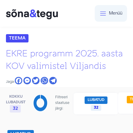
Menüü
TEEMA
EKRE programm 2025. aasta
KOV valimistel Viljandis
Jaga:
KOKKU
Filtreeri
T
LUBATUD
LUBADUST
staatuse
32
32
järgi: