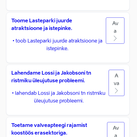
Toome Lasteparki juurde
Av
atraktsioone ja istepinke.
a
• toob Lasteparki juurde atraktsioone ja
istepinke.
Lahendame Lossi ja Jakobsoni tn
A
ristmiku üleujutuse probleemi.
va
• lahendab Lossi ja Jakobsoni tn ristmiku
üleujutuse probleemi.
Toetame valveapteegi rajamist
Av
koostöös erasektoriga.
a