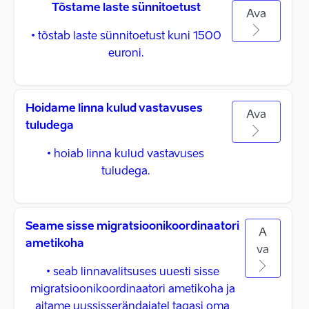
Tõstame laste sünnitoetust
Ava
• tõstab laste sünnitoetust kuni 1500
euroni.
Hoidame linna kulud vastavuses
Ava
tuludega
• hoiab linna kulud vastavuses
tuludega.
Seame sisse migratsioonikoordinaatori
A
ametikoha
va
• seab linnavalitsuses uuesti sisse
migratsioonikoordinaatori ametikoha ja
aitame uussisserändajatel tagasi oma