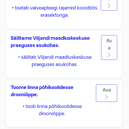
• toetab valveapteegi rajamist koostöös
erasektoriga.
Säilitame Viljandi maadluskeskuse
Av
praeguses asukohas.
a
• säilitab Viljandi maadluskeskuse
praeguses asukohas.
Toome linna põhikoolidesse
Ava
drooniõppe.
• toob linna põhikoolidesse
drooniõppe.