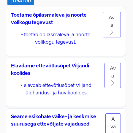
LUBATUD
Toetame õpilasmaleva ja noorte
Av
volikogu tegevust
a
• toetab õpilasmaleva ja noorte
volikogu tegevust.
Elavdame ettevõtlusõpet Viljandi
Av
koolides
a
• elavdab ettevõtlusõpet Viljandi
üldharidus- ja huvikoolides.
Seame esikohale väike- ja keskmise
A
suurusega ettevõtjate vajadused
va