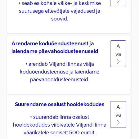
• seab esikohale väike- ja keskmise
suurusega ettevõtjate vajadused ja
soovid.
Arendame koduõendusteenust ja
A
laiendame päevahooldusteenuseid
va
• arendab Viljandi linnas välja
koduõendusteenuse ja laiendame
päevahooldusteenusteid.
Suurendame osalust hooldekodudes
A
va
• suurendab linna osalust
hooldekodudes viibivatele Viljandi linna
väärikatele seniselt 500 eurolt.