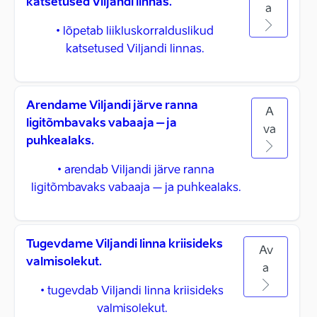
katsetused Viljandi linnas.
a
• lõpetab liikluskorralduslikud
katsetused Viljandi linnas.
Arendame Viljandi järve ranna
A
ligitõmbavaks vabaaja – ja
va
puhkealaks.
• arendab Viljandi järve ranna
ligitõmbavaks vabaaja – ja puhkealaks.
Tugevdame Viljandi linna kriisideks
Av
valmisolekut.
a
• tugevdab Viljandi linna kriisideks
valmisolekut.