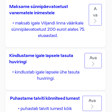
Maksame sünnipäevatoetust
A
vanematele inimestele
va
• maksab igale Viljandi linna väärikale
sünnipäevatoetust 200 eurot alates 75.
eluaastast.
Kindlustame igale lapsele tasuta
Ava
huviringi
• kindlustab igale lapsele ühe tasuta
huviringi.
Puhastame talviti kõnniteed lumest
Ava
• puhastab talviti lumest kõik