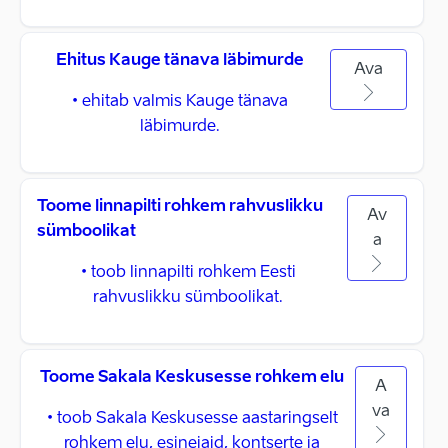
Ehitus Kauge tänava läbimurde
Ava
• ehitab valmis Kauge tänava
läbimurde.
Toome linnapilti rohkem rahvuslikku
Av
sümboolikat
a
• toob linnapilti rohkem Eesti
rahvuslikku sümboolikat.
Toome Sakala Keskusesse rohkem elu
A
va
• toob Sakala Keskusesse aastaringselt
rohkem elu, esinejaid, kontserte ja