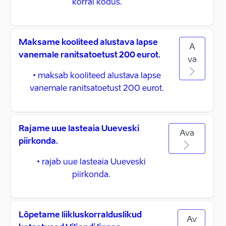
korral kodus.
Maksame kooliteed alustava lapse
A
vanemale ranitsatoetust 200 eurot.
va
• maksab kooliteed alustava lapse
vanemale ranitsatoetust 200 eurot.
Rajame uue lasteaia Uueveski
Ava
piirkonda.
• rajab uue lasteaia Uueveski
piirkonda.
Lõpetame liikluskorralduslikud
Av