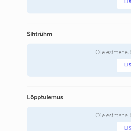
LI
Sihtrühm
Ole esimene, 
LI
Lõpptulemus
Ole esimene, 
LI