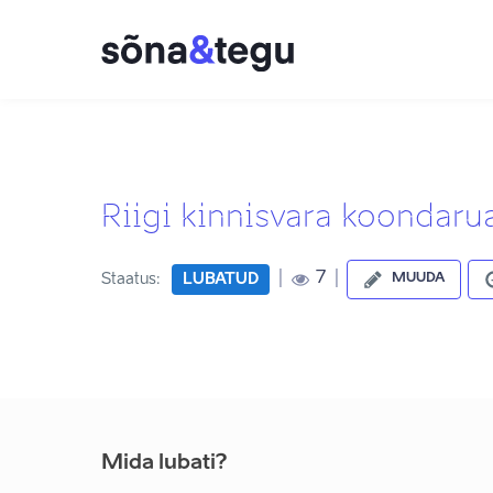
Riigi kinnisvara koondar
|
|
7
Staatus:
LUBATUD
MUUDA
Mida lubati?