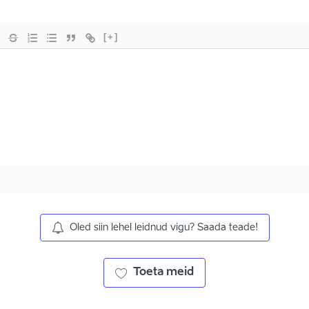
[+]
Oled siin lehel leidnud vigu? Saada teade!
Toeta meid