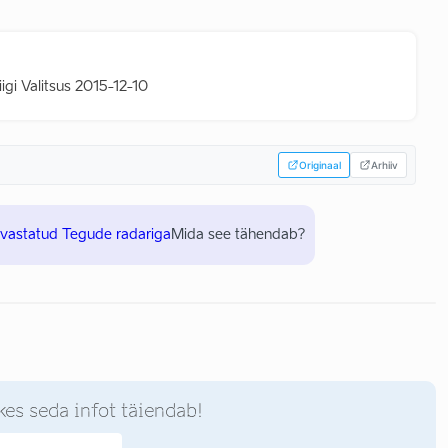
iigi Valitsus 2015-12-10
Originaal
Arhiiv
uvastatud Tegude radariga
Mida see tähendab?
kes seda infot täiendab!