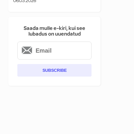
06.03.2026
Saada mulle e-kiri, kui see
lubadus on uuendatud
SUBSCRIBE