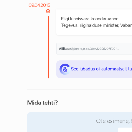
09.04.2015
Riigi kinnisvara koondaruanne.
Tegevus: riigihalduse minister, Vabar
Allikas:
riigiteataja.ee/akt/329052015001...
See lubadus oli automaatselt t
Mida tehti?
Ole esimene, 