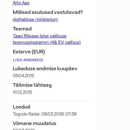
Arto Aas
Millised asutused vastutavad?
riigihalduse ministerium
Teemad
Taavi Rõivase teise valitsuse
tegevusprogramm (48. EV valitsus)
Eelarve (EUR)
LISA ANDMEID
Lubaduse andmise kuupäev
09.04.2015
Täitmise tähtaeg
10.12.2015
Loodud
Tegude Radar
,
06.03.2026 07:38
Viimane muudatus