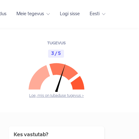
adus
Meie tegevus
Logi sisse
Eesti
TUGEVUS
3 / 5
Loe, mis on lubaduse tugevus >
Kes vastutab?