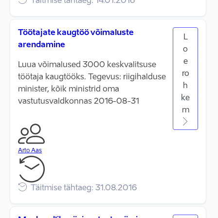
Täitmise tähtaeg: 14.01.2016
Töötajate kaugtöö võimaluste
L
arendamine
o
e
Luua võimalused 3000 keskvalitsuse
ro
töötaja kaugtööks. Tegevus: riigihalduse
h
minister, kõik ministrid oma
ke
vastutusvaldkonnas 2016-08-31
m
Arto Aas
Täitmise tähtaeg: 31.08.2016