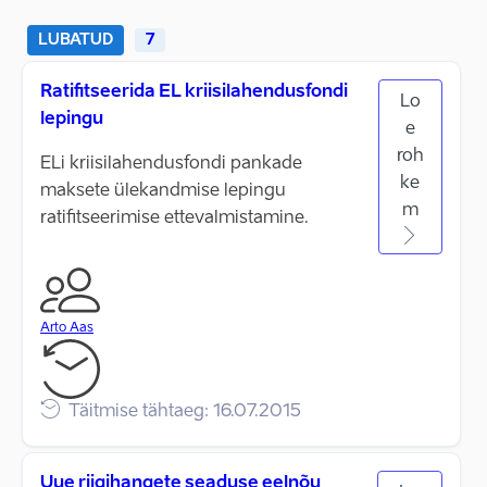
LUBATUD
7
Ratifitseerida EL kriisilahendusfondi
Lo
lepingu
e
roh
ELi kriisilahendusfondi pankade
ke
maksete ülekandmise lepingu
m
ratifitseerimise ettevalmistamine.
Arto Aas
Täitmise tähtaeg: 16.07.2015
Uue riigihangete seaduse eelnõu