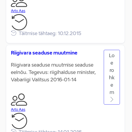
Arto Aas
Täitmise tähtaeg: 10.12.2015
Riigivara seaduse muutmine
Lo
e
Riigivara seaduse muutmise seaduse
ro
eelnõu. Tegevus: riigihalduse minister,
hk
Vabariigi Valitsus 2016-01-14
e
m
Arto Aas