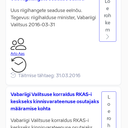
Lo
e
Uus riigihangete seaduse eelnõu.
roh
Tegevus: riigihalduse minister, Vabariigi
ke
Valitsus 2016-03-31
m
Arto Aas
Täitmise tähtaeg: 31.03.2016
Vabariigi Valitsuse korraldus RKAS-i
L
keskseks kinnisvarateenuse osutajaks
o
määramise kohta
e
ro
Vabariigi Valitsuse korraldus RKAS-i
h