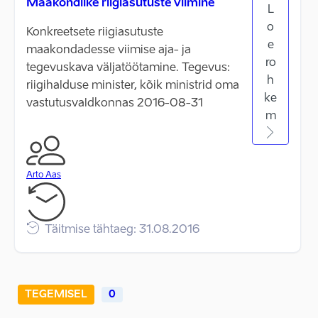
Maakondlike riigiasutuste viimine
L
o
Konkreetsete riigiasutuste
e
maakondadesse viimise aja- ja
ro
tegevuskava väljatöötamine. Tegevus:
h
riigihalduse minister, kõik ministrid oma
ke
vastutusvaldkonnas 2016-08-31
m
Arto Aas
Täitmise tähtaeg: 31.08.2016
TEGEMISEL
0