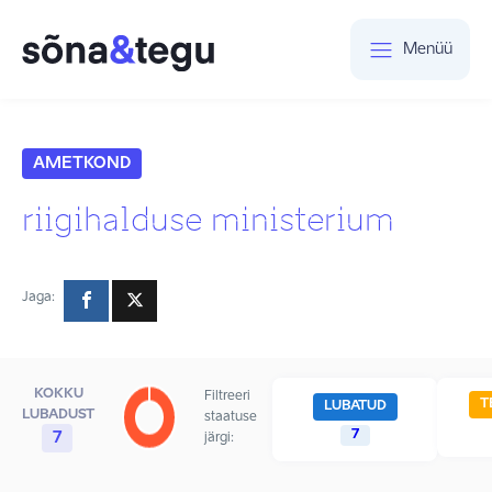
Menüü
AMETKOND
riigihalduse ministerium
Jaga:
KOKKU
Filtreeri
T
LUBATUD
LUBADUST
staatuse
7
7
järgi: