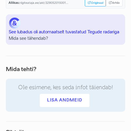
Allikas:
riigiteataja.ee/akt/329052015001...
Originaal
Arhiiv
See lubadus oli automaatselt tuvastatud Tegude radariga
Mida see tähendab?
Mida tehti?
Ole esimene, kes seda infot täiendab!
LISA ANDMEID