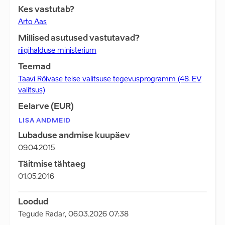
Kes vastutab?
Arto Aas
Millised asutused vastutavad?
riigihalduse ministerium
Teemad
Taavi Rõivase teise valitsuse tegevusprogramm (48. EV
valitsus)
Eelarve (EUR)
LISA ANDMEID
Lubaduse andmise kuupäev
09.04.2015
Täitmise tähtaeg
01.05.2016
Loodud
Tegude Radar
,
06.03.2026 07:38