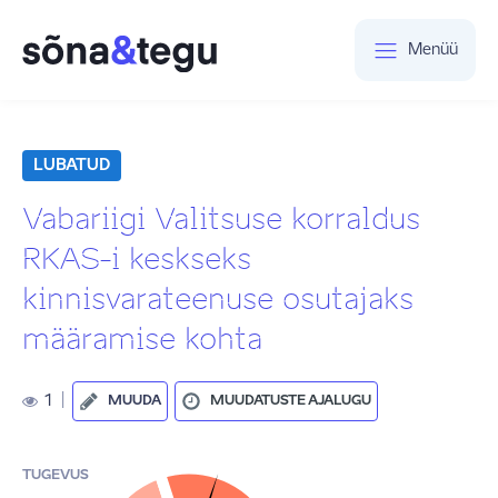
Menüü
LUBATUD
Vabariigi Valitsuse korraldus
RKAS-i keskseks
kinnisvarateenuse osutajaks
määramise kohta
1
|
MUUDA
MUUDATUSTE AJALUGU
TUGEVUS