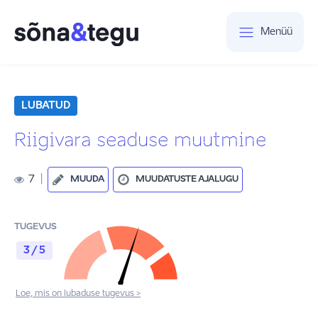
Menüü
LUBATUD
Riigivara seaduse muutmine
7
|
MUUDA
MUUDATUSTE AJALUGU
TUGEVUS
3 / 5
Loe, mis on lubaduse tugevus >