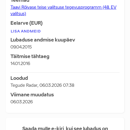
Teemad
Taavi Rõivase teise valitsuse tegevusprogramm (48. EV
valitsus)
Eelarve (EUR)
LISA ANDMEID
Lubaduse andmise kuupäev
09.04.2015
Täitmise tähtaeg
14.01.2016
Loodud
Tegude Radar
,
06.03.2026 07:38
Viimane muudatus
06.03.2026
Saada mulle e-kiri, kui see lubadus on