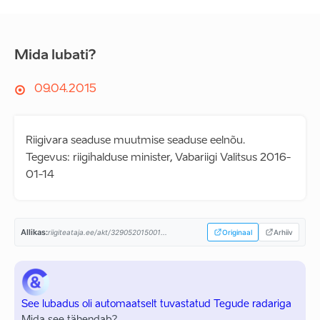
Mida lubati?
09.04.2015
Riigivara seaduse muutmise seaduse eelnõu.
Tegevus: riigihalduse minister, Vabariigi Valitsus 2016-
01-14
Allikas:
riigiteataja.ee/akt/329052015001...
Originaal
Arhiiv
See lubadus oli automaatselt tuvastatud Tegude radariga