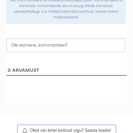
NB! Kommentaarid on avaldatud kasutajate poolt. Kommentaare ei
toimetata. Komentaaride sisu ei pruugi ühtida toimetuse
seisukohtadega. Kui märkad sobimatut postitust, teavita sellest
moderaatoreid.
0
ARVAMUST
Oled siin lehel leidnud vigu? Saada teade!