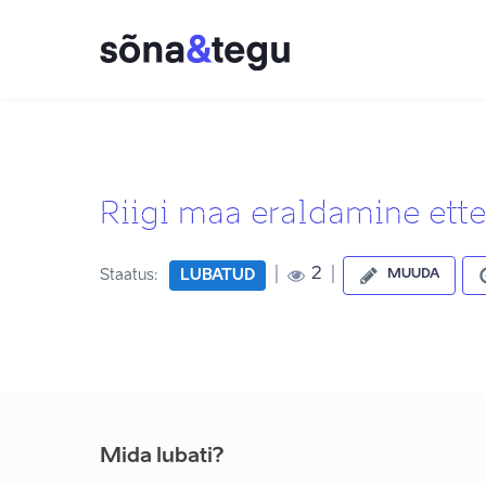
Riigi maa eraldamine ette
|
|
2
Staatus:
LUBATUD
MUUDA
Mida lubati?