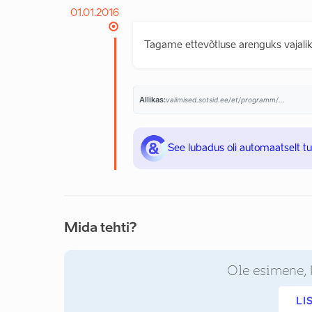
01.01.2016
Tagame ettevõtluse arenguks vajalik
Allikas:
valimised.sotsid.ee/et/programm/...
See lubadus oli automaatselt t
Mida tehti?
Ole esimene, 
LI