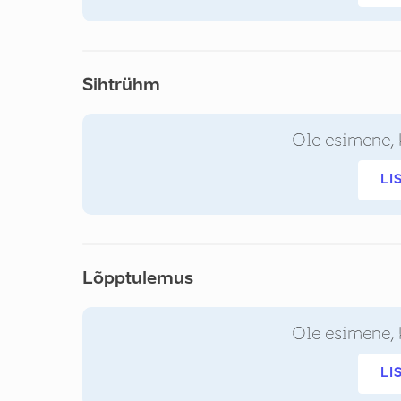
Sihtrühm
Ole esimene, 
LI
Lõpptulemus
Ole esimene, 
LI