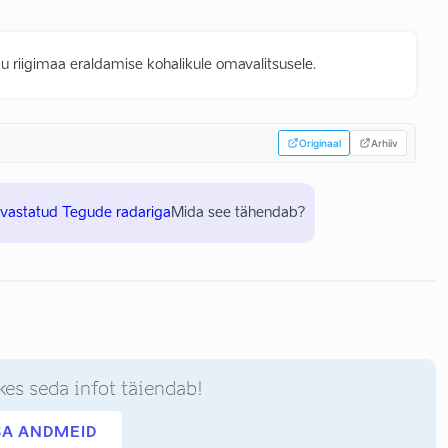
u riigimaa eraldamise kohalikule omavalitsusele.
Originaal
Arhiiv
uvastatud Tegude radariga
Mida see tähendab?
kes seda infot täiendab!
SA ANDMEID