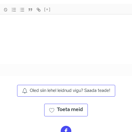
[+]
Oled siin lehel leidnud vigu? Saada teade!
Toeta meid