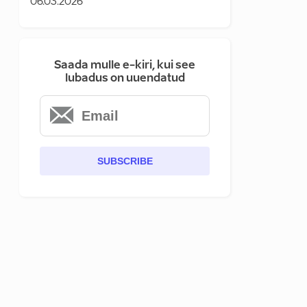
06.03.2026
Saada mulle e-kiri, kui see
lubadus on uuendatud
SUBSCRIBE