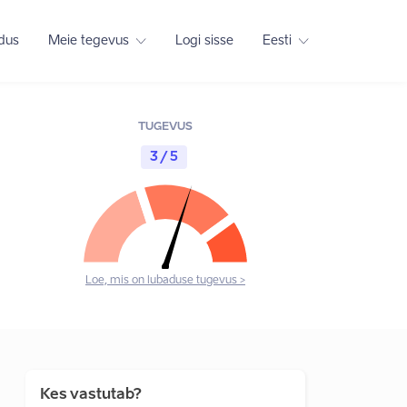
adus
Meie tegevus
Logi sisse
Eesti
TUGEVUS
3 / 5
Loe, mis on lubaduse tugevus >
Kes vastutab?