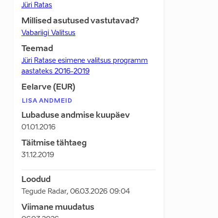
Jüri Ratas
Millised asutused vastutavad?
Vabariigi Valitsus
Teemad
Jüri Ratase esimene valitsus programm
aastateks 2016-2019
Eelarve (EUR)
LISA ANDMEID
Lubaduse andmise kuupäev
01.01.2016
Täitmise tähtaeg
31.12.2019
Loodud
Tegude Radar
,
06.03.2026 09:04
Viimane muudatus