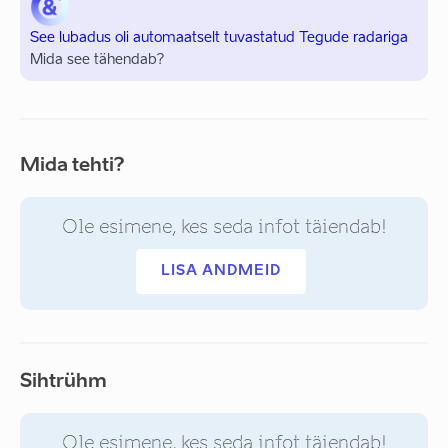
See lubadus oli automaatselt tuvastatud Tegude radariga
Mida see tähendab?
Mida tehti?
Ole esimene, kes seda infot täiendab!
LISA ANDMEID
Sihtrühm
Ole esimene, kes seda infot täiendab!