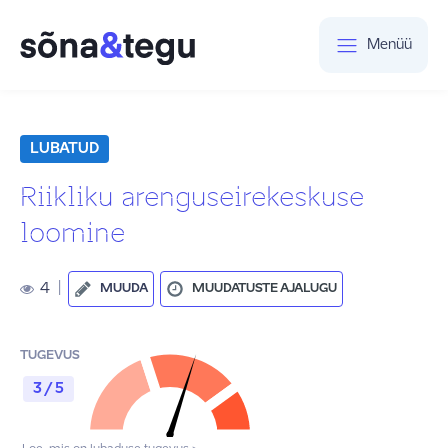
Menüü
LUBATUD
Riikliku arenguseirekeskuse
loomine
4
|
MUUDA
MUUDATUSTE AJALUGU
TUGEVUS
3 / 5