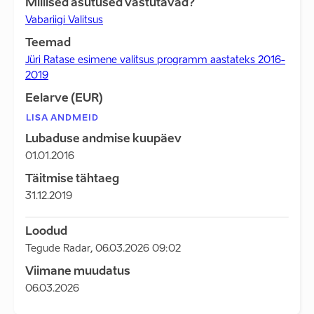
Millised asutused vastutavad?
Vabariigi Valitsus
Teemad
Jüri Ratase esimene valitsus programm aastateks 2016-
2019
Eelarve (EUR)
LISA ANDMEID
Lubaduse andmise kuupäev
01.01.2016
Täitmise tähtaeg
31.12.2019
Loodud
Tegude Radar
,
06.03.2026 09:02
Viimane muudatus
06.03.2026