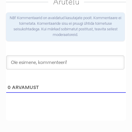
Arutelu
NB! Kommentaarid on avaldatud kasutajate poolt. Kommentaare ei
toimetata. Komentaaride sisu ei pruugi ühtida toimetuse
seisukohtadega. Kui märkad sobimatut postitust, teavita sellest
moderaatoreid.
0
ARVAMUST