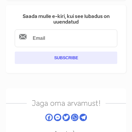
Saada mulle e-kiri, kui see lubadus on
uuendatud
SUBSCRIBE
Jaga oma arvamust!