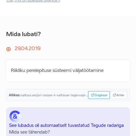
Loe, mis on lubaduse tugevus >
Mida lubati?
29.04.2019
Riikliku perelepituse süsteemi väljatöötamine
Allikas:
valitsus.ee/juri-ratase-ii-valitsuse-tegevusprogramm...
Originaal
Arhiiv
See lubadus oli automaatselt tuvastatud Tegude radariga
Mida see tähendab?