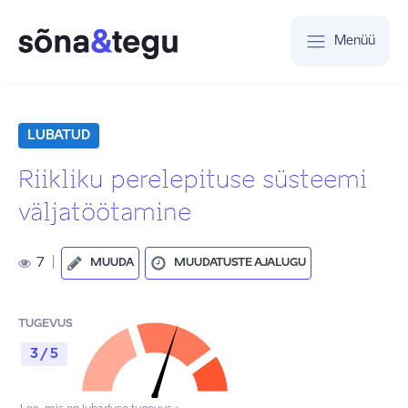
Menüü
LUBATUD
Riikliku perelepituse süsteemi
väljatöötamine
7
|
MUUDA
MUUDATUSTE AJALUGU
TUGEVUS
3 / 5