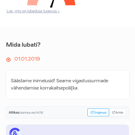
Loe, mis on lubaduse tugevus >
Mida lubati?
01.01.2019
Säästame inimelusid! Seame vigastussurmade
vähendamise korrakaitsepolii[ka
Allikas:
isamaa.ee/rk19/
Originaal
Arhiiv