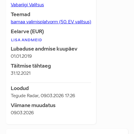
Vabariigi Valitsus
Teemad
Isamaa valimisplatvorm (50. EV valitsus)
Eelarve (EUR)
LISA ANDMEID
Lubaduse andmise kuupäev
01.01.2019
Täitmise tähtaeg
31.12.2021
Loodud
Tegude Radar
,
09.03.2026 17:26
Viimane muudatus
09.03.2026