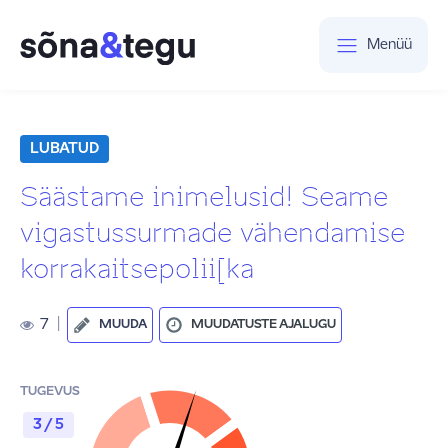
Menüü
LUBATUD
Säästame inimelusid! Seame
vigastussurmade vähendamise
korrakaitsepolii[ka
7
|
MUUDA
MUUDATUSTE AJALUGU
TUGEVUS
3 / 5