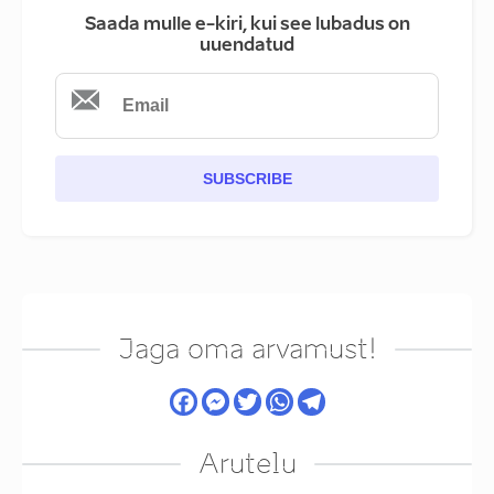
Saada mulle e-kiri, kui see lubadus on
uuendatud
SUBSCRIBE
Jaga oma arvamust!
Arutelu