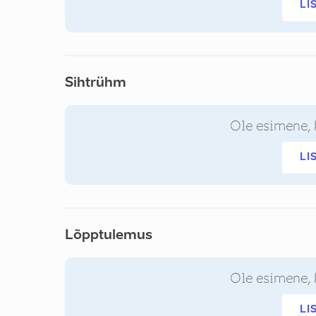
LI
Sihtrühm
Ole esimene, 
LI
Lõpptulemus
Ole esimene, 
LI