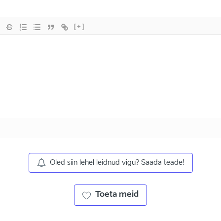
[+]
Oled siin lehel leidnud vigu? Saada teade!
Toeta meid