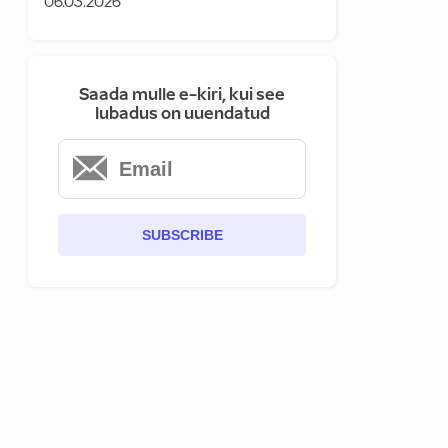
06.03.2026
Saada mulle e-kiri, kui see
lubadus on uuendatud
SUBSCRIBE