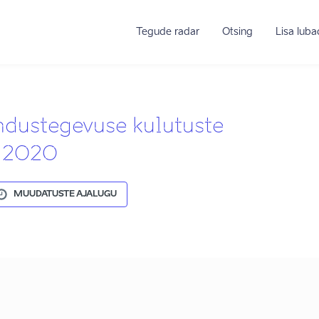
Tegude radar
Otsing
Lisa lub
ndustegevuse kulutuste
s 2020
MUUDATUSTE AJALUGU