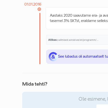
01.01.2016
Aastaks 2020 saavutame era- ja aval
tasemel 3% SKTst, eraldame selleks ig
Allikas:
valimised.sotsid.ee/et/programm/...
See lubadus oli automaatselt t
Mida tehti?
Ole esimene, 