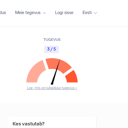
adus
Meie tegevus
Logi sisse
Eesti
TUGEVUS
3 / 5
Loe, mis on lubaduse tugevus >
Kes vastutab?