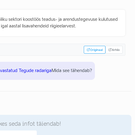
iku sektori koostöös teadus- ja arendustegevuse kulutused
al aastal lisavahendeid riigieelarvest.
Originaal
Arhiiv
uvastatud Tegude radariga
Mida see tähendab?
kes seda infot täiendab!