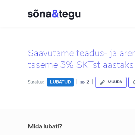
Saavutame teadus- ja are
taseme 3% SKTst aastak
|
|
2
Staatus:
LUBATUD
MUUDA
Mida lubati?