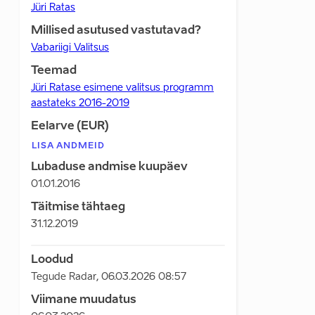
Jüri Ratas
Millised asutused vastutavad?
Vabariigi Valitsus
Teemad
Jüri Ratase esimene valitsus programm
aastateks 2016-2019
Eelarve (EUR)
LISA ANDMEID
Lubaduse andmise kuupäev
01.01.2016
Täitmise tähtaeg
31.12.2019
Loodud
Tegude Radar
,
06.03.2026 08:57
Viimane muudatus