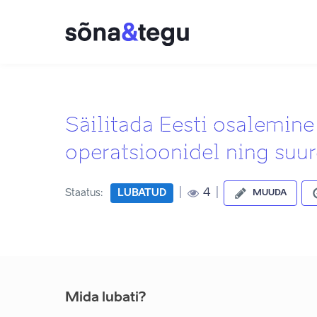
Säilitada Eesti osalemin
operatsioonidel ning suu
|
|
4
Staatus:
LUBATUD
MUUDA
Mida lubati?