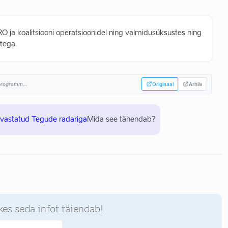
O ja koalitsiooni operatsioonidel ning valmidusüksustes ning
stega.
sprogramm...
Originaal
Arhiiv
uvastatud Tegude radariga
Mida see tähendab?
kes seda infot täiendab!