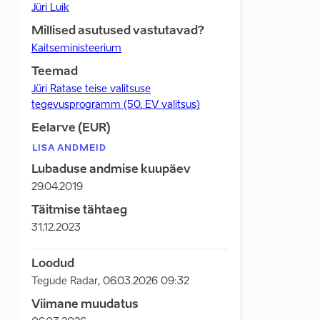
Jüri Luik
Millised asutused vastutavad?
Kaitseministeerium
Teemad
Jüri Ratase teise valitsuse
tegevusprogramm (50. EV valitsus)
Eelarve (EUR)
LISA ANDMEID
Lubaduse andmise kuupäev
29.04.2019
Täitmise tähtaeg
31.12.2023
Loodud
Tegude Radar
,
06.03.2026 09:32
Viimane muudatus