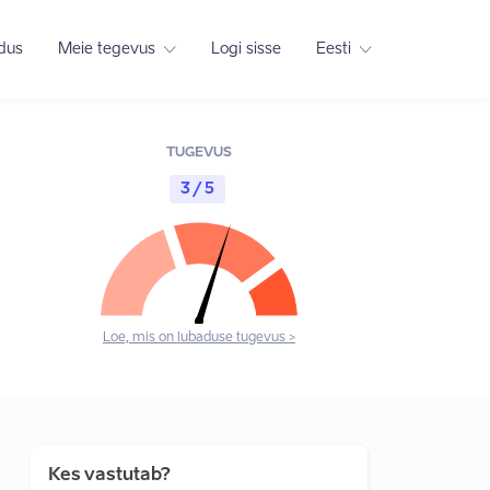
adus
Meie tegevus
Logi sisse
Eesti
TUGEVUS
3 / 5
Loe, mis on lubaduse tugevus >
Kes vastutab?