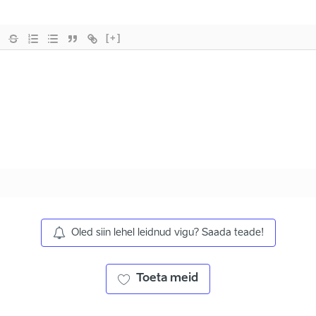
[+]
Oled siin lehel leidnud vigu? Saada teade!
Toeta meid