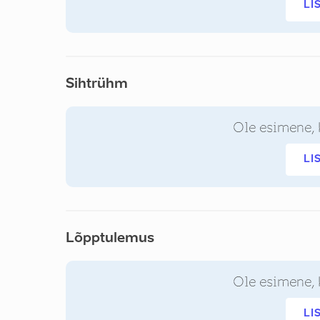
LI
Sihtrühm
Ole esimene, 
LI
Lõpptulemus
Ole esimene, 
LI