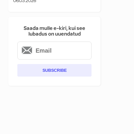
06.03.2026
Saada mulle e-kiri, kui see
lubadus on uuendatud
SUBSCRIBE