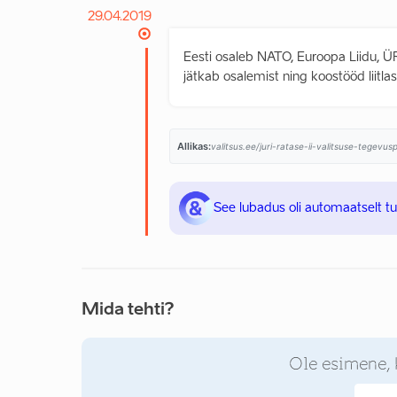
29.04.2019
Eesti osaleb NATO, Euroopa Liidu, ÜR
jätkab osalemist ning koostööd liitla
Allikas:
valitsus.ee/juri-ratase-ii-valitsuse-tegevu
See lubadus oli automaatselt t
Mida tehti?
Ole esimene, 