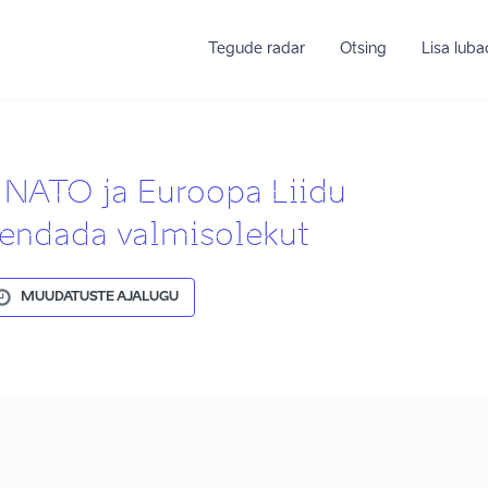
Tegude radar
Otsing
Lisa lub
e NATO ja Euroopa Liidu
rendada valmisolekut
MUUDATUSTE AJALUGU