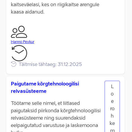
kaitseväelasi, kes on riigikaitse arengule
kaasa aidanud.
Hanno Pevkur
Täitmise tähtaeg: 31.12.2025
Paigutame kõrgtehnoloogilisi
L
relvasüsteeme
o
e
Töötame selle nimel, et liitlased
ro
paigutaksid piirkonda kõrgtehnoloogilisi
h
relvasüsteeme ning suurendaksid
ke
eelpaigutatud varustuse ja laskemoona
m