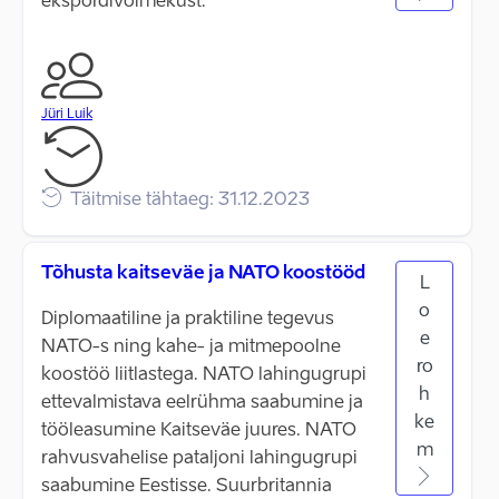
ekspordivõimekust.
Jüri Luik
Täitmise tähtaeg: 31.12.2023
Tõhusta kaitseväe ja NATO koostööd
L
o
Diplomaatiline ja praktiline tegevus
e
NATO-s ning kahe- ja mitmepoolne
ro
koostöö liitlastega. NATO lahingugrupi
h
ettevalmistava eelrühma saabumine ja
ke
tööleasumine Kaitseväe juures. NATO
m
rahvusvahelise pataljoni lahingugrupi
saabumine Eestisse. Suurbritannia