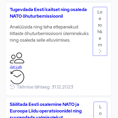
Tugevdada Eesti kaitset ning osaleda
Lo
NATO õhuturbemissioonil
e
ro
Analüüsida ning teha ettepanekud
hk
liitlaste õhuturbemissiooni üleminekuks
e
ning osaleda selle elluviimises.
m
Jüri Luik
Täitmise tähtaeg: 31.12.2023
Säilitada Eesti osalemine NATO ja
L
Euroopa Liidu operatsioonidel ning
o