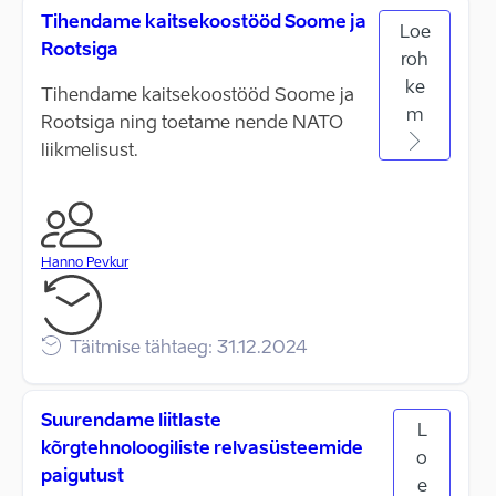
Tihendame kaitsekoostööd Soome ja
Loe
Rootsiga
roh
ke
Tihendame kaitsekoostööd Soome ja
m
Rootsiga ning toetame nende NATO
liikmelisust.
Hanno Pevkur
Täitmise tähtaeg: 31.12.2024
Suurendame liitlaste
L
kõrgtehnoloogiliste relvasüsteemide
o
paigutust
e