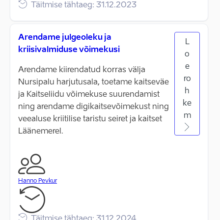
Täitmise tähtaeg: 31.12.2023
Arendame julgeoleku ja
L
kriisivalmiduse võimekusi
o
e
Arendame kiirendatud korras välja
ro
Nursipalu harjutusala, toetame kaitseväe
h
ja Kaitseliidu võimekuse suurendamist
ke
ning arendame digikaitsevõimekust ning
m
veealuse kriitilise taristu seiret ja kaitset
Läänemerel.
Hanno Pevkur
Täitmise tähtaeg: 31.12.2024