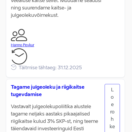
veealuse kaitse seiret. Muudame seadusi
ning suurendame kaitse- ja
julgeolekuvõimekust.
Hanno Pevkur
Täitmise tähtaeg: 31.12.2025
Tagame julgeoleku ja riigikaitse
L
tugevdamise
o
e
Vastavalt julgeolekupoliitika alustele
ro
tagame neljaks aastaks pikaajalised
h
riigikaitse kulud 3% SKP-st, ning teeme
ke
täiendavaid investeeringuid Eesti