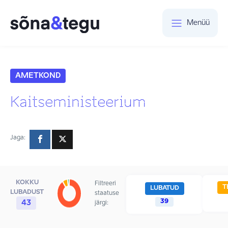
Menüü
AMETKOND
Kaitseministeerium
Jaga:
KOKKU
Filtreeri
T
LUBATUD
LUBADUST
staatuse
39
43
järgi: