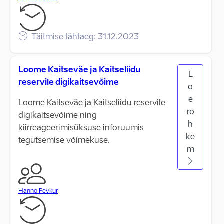
Täitmise tähtaeg: 31.12.2023
Loome Kaitseväe ja Kaitseliidu
L
reservile digikaitsevõime
o
e
Loome Kaitseväe ja Kaitseliidu reservile
ro
digikaitsevõime ning
h
kiirreageerimisüksuse inforuumis
ke
tegutsemise võimekuse.
m
Hanno Pevkur