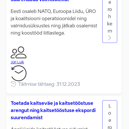
suurendada valmisolekut
e
ro
Eesti osaleb NATO, Euroopa Liidu, ÜRO
h
ja koalitsiooni operatsioonidel ning
ke
valmidusüksustes ning jätkab osalemist
m
ning koostööd liitlastega.
Jüri Luik
Täitmise tähtaeg: 31.12.2023
Toetada kaitseväe ja kaitsetööstuse
L
arengut ning kaitsetööstuse ekspordi
o
suurendamist
e
ro