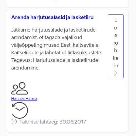
Arenda harjutusalasid ja lasketiiru
L
o
Jätkame harjutusalade ja lasketiirude
e
arendamist, et tagada vajalikud
ro
väljaõppetingimused Eesti kaitseväele,
h
Kaitseliidule ja lähetatud liitlasüksustele.
ke
Tegevus: Harjutusalade ja lasketiirude
m
arendamine.
Hannes Hanso
Täitmise tähtaeg: 30.06.2017