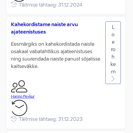
Täitmise tähtaeg: 31.12.2024
Kahekordistame naiste arvu
L
ajateenistuses
o
e
Eesmärgiks on kahekordistada naiste
ro
osakaal vabatahtlikus ajateenistuses
h
ning suurendada naiste panust sõjalisse
ke
kaitseväkke.
m
Hanno Pevkur
Täitmise tähtaeg: 31.12.2023