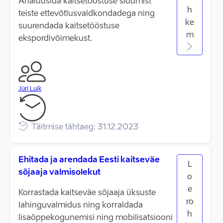
Analüüsida kaitsetööstuse sidumist
h
teiste ettevõtlusvaldkondadega ning
ke
suurendada kaitsetööstuse
m
ekspordivõimekust.
Jüri Luik
Täitmise tähtaeg: 31.12.2023
Ehitada ja arendada Eesti kaitseväe
L
sõjaaja valmisolekut
o
e
Korrastada kaitseväe sõjaaja üksuste
ro
lahinguvalmidus ning korraldada
h
lisaõppekogunemisi ning mobilisatsiooni