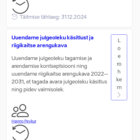
Täitmise tähtaeg: 31.12.2024
Uuendame julgeoleku käsitlust ja
L
riigikaitse arengukava
o
e
Uuendame julgeoleku tagamise ja
ro
arendamise kontseptsiooni ning
h
uuendame riigikaitse arengukava 2022–
ke
2031, et tagada avara julgeoleku käsitlus
m
ning pidev valmisolek.
Hanno Pevkur