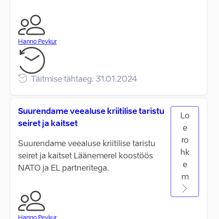
Hanno Pevkur
Täitmise tähtaeg: 31.01.2024
Suurendame veealuse kriitilise taristu
Lo
seiret ja kaitset
e
ro
Suurendame veealuse kriitilise taristu
hk
seiret ja kaitset Läänemerel koostöös
e
NATO ja EL partneritega.
m
Hanno Pevkur