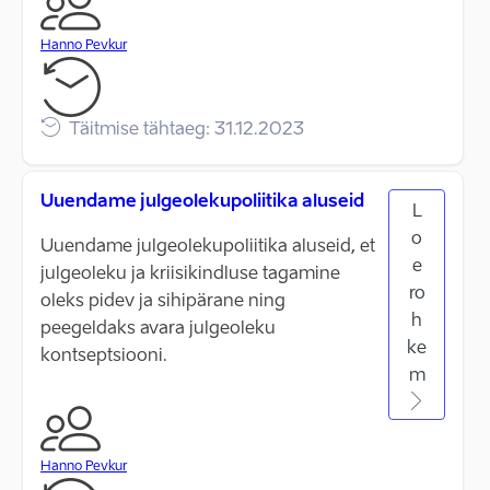
Hanno Pevkur
Täitmise tähtaeg: 31.12.2023
Uuendame julgeolekupoliitika aluseid
L
o
Uuendame julgeolekupoliitika aluseid, et
e
julgeoleku ja kriisikindluse tagamine
ro
oleks pidev ja sihipärane ning
h
peegeldaks avara julgeoleku
ke
kontseptsiooni.
m
Hanno Pevkur