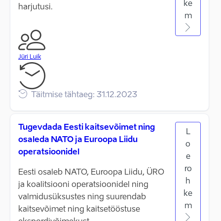
ke
harjutusi.
m
Jüri Luik
Täitmise tähtaeg: 31.12.2023
Tugevdada Eesti kaitsevõimet ning
L
osaleda NATO ja Euroopa Liidu
o
operatsioonidel
e
ro
Eesti osaleb NATO, Euroopa Liidu, ÜRO
h
ja koalitsiooni operatsioonidel ning
ke
valmidusüksustes ning suurendab
m
kaitsevõimet ning kaitsetööstuse