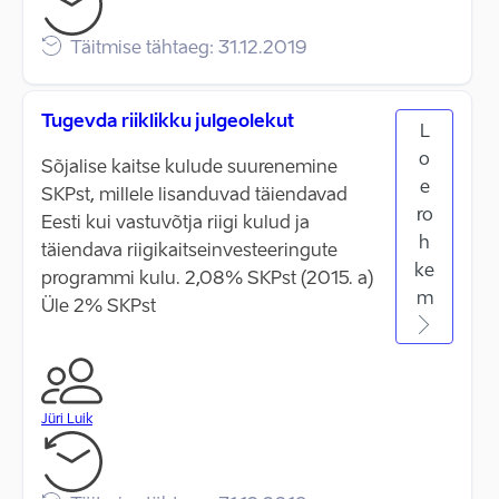
Täitmise tähtaeg: 31.12.2019
Tugevda riiklikku julgeolekut
L
o
Sõjalise kaitse kulude suurenemine
e
SKPst, millele lisanduvad täiendavad
ro
Eesti kui vastuvõtja riigi kulud ja
h
täiendava riigikaitseinvesteeringute
ke
programmi kulu. 2,08% SKPst (2015. a)
m
Üle 2% SKPst
Jüri Luik