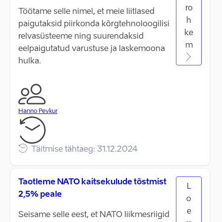
ro
Töötame selle nimel, et meie liitlased
h
paigutaksid piirkonda kõrgtehnoloogilisi
ke
relvasüsteeme ning suurendaksid
m
eelpaigutatud varustuse ja laskemoona
hulka.
Hanno Pevkur
Täitmise tähtaeg: 31.12.2024
Taotleme NATO kaitsekulude tõstmist
L
2,5% peale
o
e
Seisame selle eest, et NATO liikmesriigid