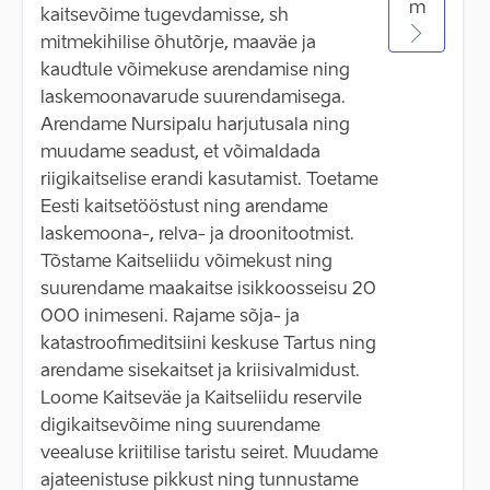
m
kaitsevõime tugevdamisse, sh
mitmekihilise õhutõrje, maaväe ja
kaudtule võimekuse arendamise ning
laskemoonavarude suurendamisega.
Arendame Nursipalu harjutusala ning
muudame seadust, et võimaldada
riigikaitselise erandi kasutamist. Toetame
Eesti kaitsetööstust ning arendame
laskemoona-, relva- ja droonitootmist.
Tõstame Kaitseliidu võimekust ning
suurendame maakaitse isikkoosseisu 20
000 inimeseni. Rajame sõja- ja
katastroofimeditsiini keskuse Tartus ning
arendame sisekaitset ja kriisivalmidust.
Loome Kaitseväe ja Kaitseliidu reservile
digikaitsevõime ning suurendame
veealuse kriitilise taristu seiret. Muudame
ajateenistuse pikkust ning tunnustame