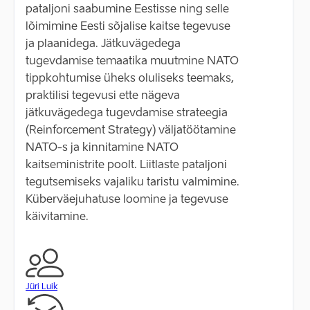
pataljoni saabumine Eestisse ning selle
lõimimine Eesti sõjalise kaitse tegevuse
ja plaanidega. Jätkuvägedega
tugevdamise temaatika muutmine NATO
tippkohtumise üheks oluliseks teemaks,
praktilisi tegevusi ette nägeva
jätkuvägedega tugevdamise strateegia
(Reinforcement Strategy) väljatöötamine
NATO-s ja kinnitamine NATO
kaitseministrite poolt. Liitlaste pataljoni
tegutsemiseks vajaliku taristu valmimine.
Küberväejuhatuse loomine ja tegevuse
käivitamine.
Jüri Luik