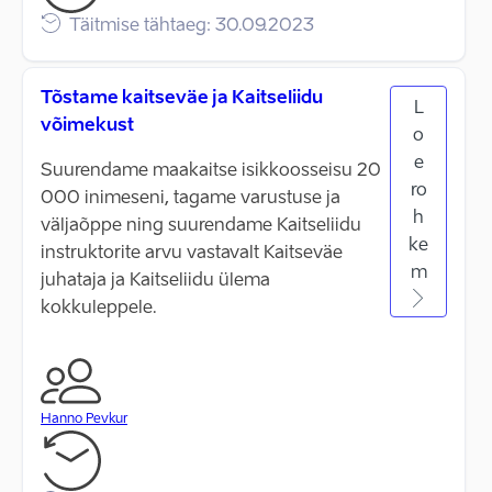
Täitmise tähtaeg: 30.09.2023
Tõstame kaitseväe ja Kaitseliidu
L
võimekust
o
e
Suurendame maakaitse isikkoosseisu 20
ro
000 inimeseni, tagame varustuse ja
h
väljaõppe ning suurendame Kaitseliidu
ke
instruktorite arvu vastavalt Kaitseväe
m
juhataja ja Kaitseliidu ülema
kokkuleppele.
Hanno Pevkur