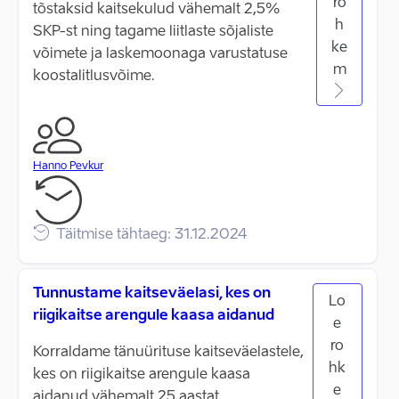
ro
tõstaksid kaitsekulud vähemalt 2,5%
h
SKP-st ning tagame liitlaste sõjaliste
ke
võimete ja laskemoonaga varustatuse
m
koostalitlusvõime.
Hanno Pevkur
Täitmise tähtaeg: 31.12.2024
Tunnustame kaitseväelasi, kes on
Lo
riigikaitse arengule kaasa aidanud
e
ro
Korraldame tänuürituse kaitseväelastele,
hk
kes on riigikaitse arengule kaasa
e
aidanud vähemalt 25 aastat.