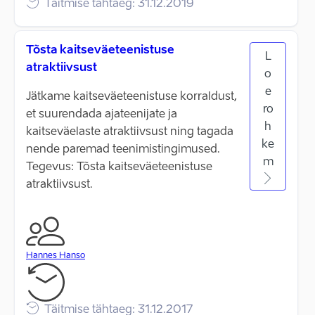
Täitmise tähtaeg: 31.12.2019
Tõsta kaitseväeteenistuse
L
atraktiivsust
o
e
Jätkame kaitseväeteenistuse korraldust,
ro
et suurendada ajateenijate ja
h
kaitseväelaste atraktiivsust ning tagada
ke
nende paremad teenimistingimused.
m
Tegevus: Tõsta kaitseväeteenistuse
atraktiivsust.
Hannes Hanso
Täitmise tähtaeg: 31.12.2017