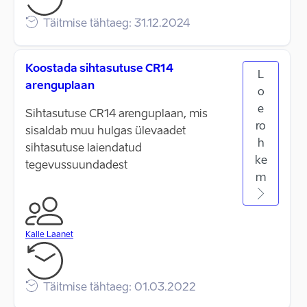
Täitmise tähtaeg: 31.12.2024
Koostada sihtasutuse CR14
L
arenguplaan
o
e
Sihtasutuse CR14 arenguplaan, mis
ro
sisaldab muu hulgas ülevaadet
h
sihtasutuse laiendatud
ke
tegevussuundadest
m
Kalle Laanet
Täitmise tähtaeg: 01.03.2022