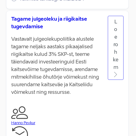
Tagame julgeoleku ja riigikaitse
L
tugevdamise
o
e
Vastavalt julgeolekupoliitika alustele
ro
tagame neljaks aastaks pikaajalised
h
riigikaitse kulud 3% SKP-st, teeme
ke
täiendavaid investeeringuid Eesti
m
kaitsevõime tugevdamisse, arendame
mitmekihilise õhutõrje võimekust ning
suurendame kaitseväe ja Kaitseliidu
võimekust ning ressursse.
Hanno Pevkur