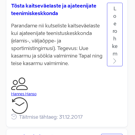
Tõsta kaitseväelaste ja ajateenijate
L
teenimiskeskkonda
o
e
Parandame nii kutseliste kaitseväelaste
ro
kui ajateenijate teenistuskeskkonda
h
(elamis-, väljaõppe- ja
ke
sportimistingimusi). Tegevus: Uue
m
kasarmu ja söökla valmimine Tapal ning
teise kasarmu valmimine.
Hannes Hanso
Täitmise tähtaeg: 31.12.2017