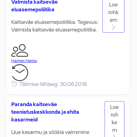
Valmista kaitseväe
Loe
eluasemepoliitika
rohk
em
Kaitseväe eluasemepoliitika. Tegevus:
Valmista kaitseväe eluasemepoliitika.
Hannes Hanso
Täitmise tähtaeg: 30.06.2016
Paranda kaitseväe
Loe
teenistuskeskkonda ja ehita
roh
kasarmeid
ke
m
Uue kasarmu ja söökla valmimine