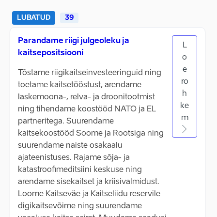
LUBATUD
39
Parandame riigi julgeoleku ja
L
kaitsepositsiooni
o
e
Tõstame riigikaitseinvesteeringuid ning
ro
toetame kaitsetööstust, arendame
h
laskemoona-, relva- ja droonitootmist
ke
ning tihendame koostööd NATO ja EL
m
partneritega. Suurendame
kaitsekoostööd Soome ja Rootsiga ning
suurendame naiste osakaalu
ajateenistuses. Rajame sõja- ja
katastroofimeditsiini keskuse ning
arendame sisekaitset ja kriisivalmidust.
Loome Kaitseväe ja Kaitseliidu reservile
digikaitsevõime ning suurendame