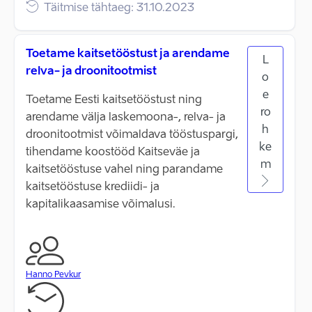
Täitmise tähtaeg: 31.10.2023
Toetame kaitsetööstust ja arendame
L
relva- ja droonitootmist
o
e
Toetame Eesti kaitsetööstust ning
ro
arendame välja laskemoona-, relva- ja
h
droonitootmist võimaldava tööstuspargi,
ke
tihendame koostööd Kaitseväe ja
m
kaitsetööstuse vahel ning parandame
kaitsetööstuse krediidi- ja
kapitalikaasamise võimalusi.
Hanno Pevkur