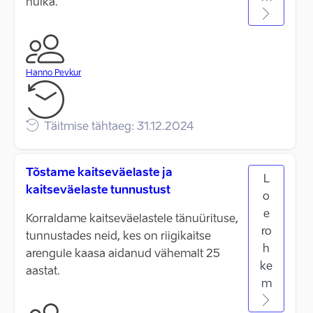
hulka.
Hanno Pevkur
Täitmise tähtaeg: 31.12.2024
Tõstame kaitseväelaste ja
L
kaitseväelaste tunnustust
o
e
Korraldame kaitseväelastele tänuürituse,
ro
tunnustades neid, kes on riigikaitse
h
arengule kaasa aidanud vähemalt 25
ke
aastat.
m