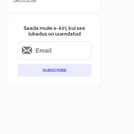
06.03.2026
Saada mulle e-kiri, kui see
lubadus on uuendatud
SUBSCRIBE