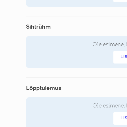
Sihtrühm
Ole esimene, 
LI
Lõpptulemus
Ole esimene, 
LI