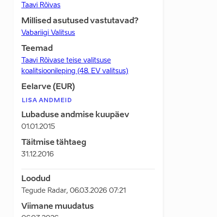
Taavi Rõivas
Millised asutused vastutavad?
Vabariigi Valitsus
Teemad
Taavi Rõivase teise valitsuse
koalitsioonileping (48. EV valitsus)
Eelarve (EUR)
LISA ANDMEID
Lubaduse andmise kuupäev
01.01.2015
Täitmise tähtaeg
31.12.2016
Loodud
Tegude Radar
,
06.03.2026 07:21
Viimane muudatus