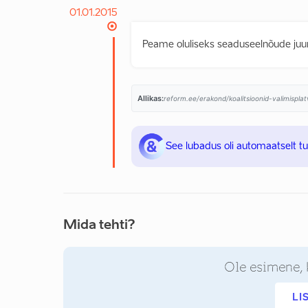
01.01.2015
Peame oluliseks seaduseelnõude juure
Allikas:
reform.ee/erakond/koalitsioonid-valimispl
See lubadus oli automaatselt t
Mida tehti?
Ole esimene, 
LI