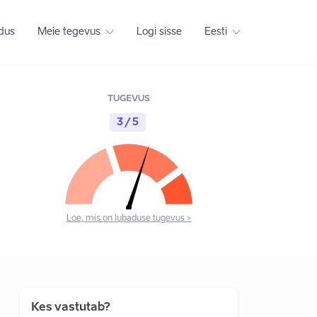
adus
Meie tegevus
Logi sisse
Eesti
TUGEVUS
3 / 5
Loe, mis on lubaduse tugevus >
Kes vastutab?