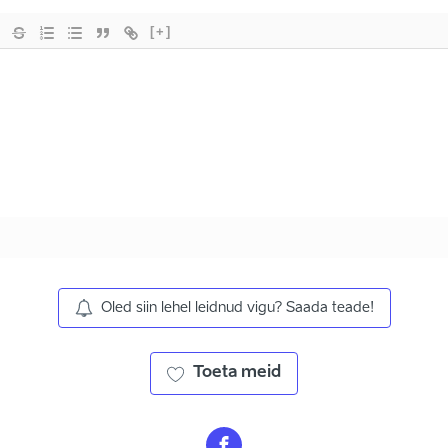
[+]
Oled siin lehel leidnud vigu? Saada teade!
Toeta meid