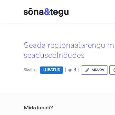
Seada regionaalarengu m
seaduseelnõudes
|
|
4
Staatus:
LUBATUD
MUUDA
Mida lubati?