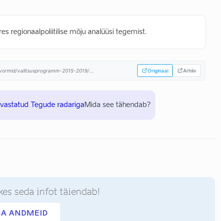
s regionaalpoliitilise mõju analüüsi tegemist.
atvormid/valitsusprogramm-2015-2019/...
Originaal
Arhiiv
uvastatud Tegude radariga
Mida see tähendab?
kes seda infot täiendab!
SA ANDMEID