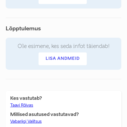
Lõpptulemus
Ole esimene, kes seda infot täiendab!
LISA ANDMEID
Kes vastutab?
Taavi Rõivas
Millised asutused vastutavad?
Vabariigi Valitsus