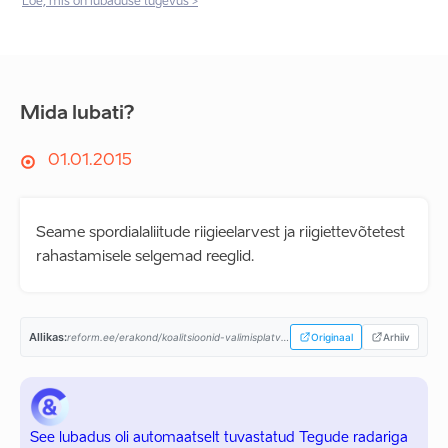
Loe, mis on lubaduse tugevus >
Mida lubati?
01.01.2015
Seame spordialaliitude riigieelarvest ja riigiettevõtetest
rahastamisele selgemad reeglid.
Allikas:
reform.ee/erakond/koalitsioonid-valimisplatvormid/valitsusprogramm-2015-2019/...
Originaal
Arhiiv
See lubadus oli automaatselt tuvastatud Tegude radariga