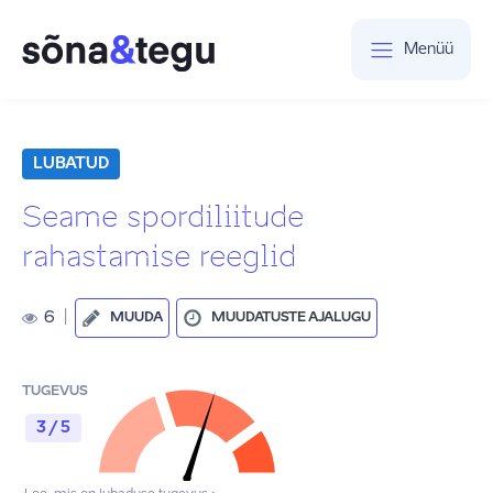
Menüü
LUBATUD
Seame spordiliitude
rahastamise reeglid
6
|
MUUDA
MUUDATUSTE AJALUGU
TUGEVUS
3 / 5