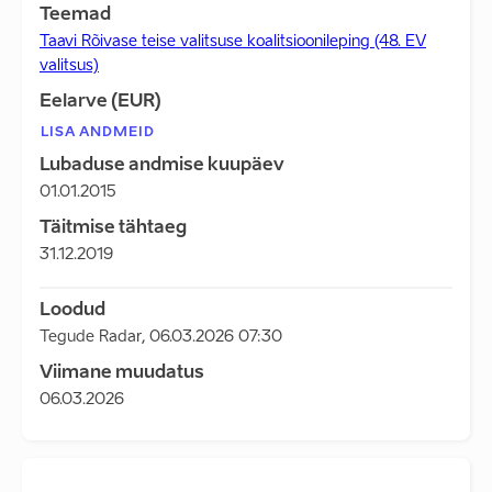
Teemad
Taavi Rõivase teise valitsuse koalitsioonileping (48. EV
valitsus)
Eelarve (EUR)
LISA ANDMEID
Lubaduse andmise kuupäev
01.01.2015
Täitmise tähtaeg
31.12.2019
Loodud
Tegude Radar
,
06.03.2026 07:30
Viimane muudatus
06.03.2026