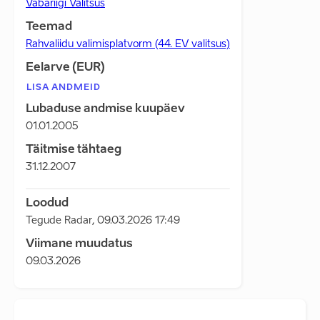
Vabariigi Valitsus
Teemad
Rahvaliidu valimisplatvorm (44. EV valitsus)
Eelarve (EUR)
LISA ANDMEID
Lubaduse andmise kuupäev
01.01.2005
Täitmise tähtaeg
31.12.2007
Loodud
Tegude Radar
,
09.03.2026 17:49
Viimane muudatus
09.03.2026