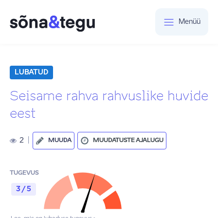
Menüü
LUBATUD
Seisame rahva rahvuslike huvide
eest
2
|
MUUDA
MUUDATUSTE AJALUGU
TUGEVUS
3 / 5