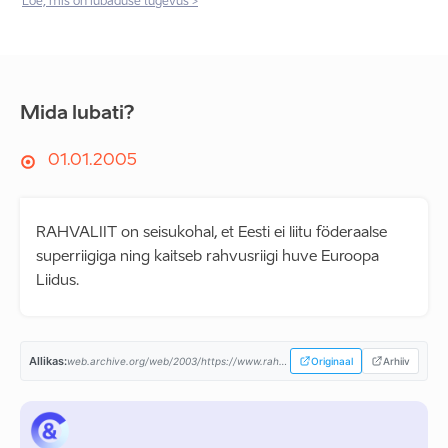
Loe, mis on lubaduse tugevus >
Mida lubati?
01.01.2005
RAHVALIIT on seisukohal, et Eesti ei liitu föderaalse
superriigiga ning kaitseb rahvusriigi huve Euroopa
Liidus.
Allikas:
web.archive.org/web/2003/https://www.rahvaliit.ee/...
Originaal
Arhiiv